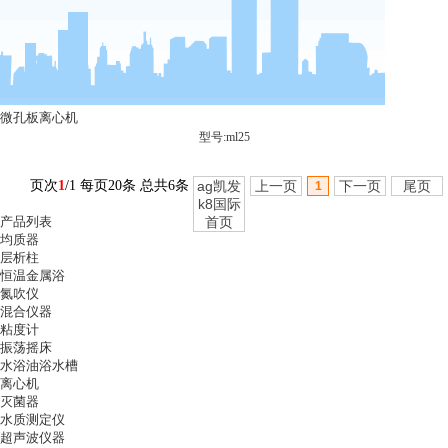
微孔板离心机
型号:ml25
页次
1
/1 每页20条 总共6条
ag凯发
上一页
下一页
尾页
1
k8国际
产品列表
首页
均质器
层析柱
恒温金属浴
氮吹仪
混合仪器
粘度计
振荡摇床
水浴油浴水槽
离心机
灭菌器
水质测定仪
超声波仪器