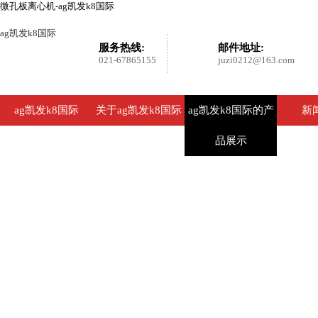
微孔板离心机-ag凯发k8国际
ag凯发k8国际
服务热线:
邮件地址:
021-67865155
juzi0212@163.com
ag凯发k8国际
关于ag凯发k8国际
ag凯发k8国际的产
新
品展示