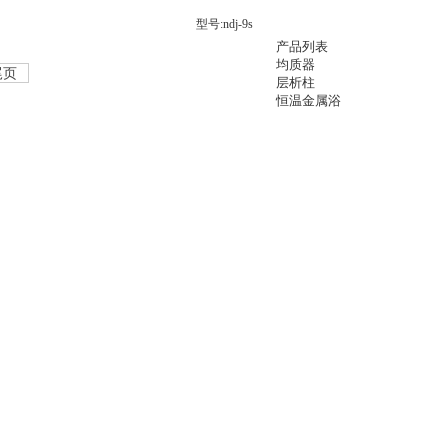
型号:ndj-9s
产品列表
均质器
尾页
层析柱
恒温金属浴