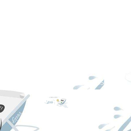
服务热线
021-67865155
扫一扫,关注ag凯发k8国际！