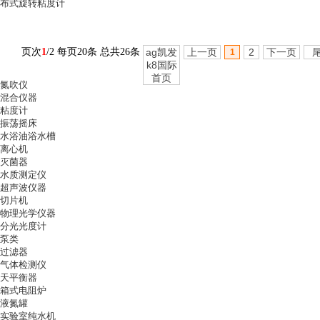
布式旋转粘度计
页次
1
/2 每页20条 总共26条
ag凯发
上一页
2
下一页
1
k8国际
首页
氮吹仪
混合仪器
粘度计
振荡摇床
水浴油浴水槽
离心机
灭菌器
水质测定仪
超声波仪器
切片机
物理光学仪器
分光光度计
泵类
过滤器
气体检测仪
天平衡器
箱式电阻炉
液氮罐
实验室纯水机