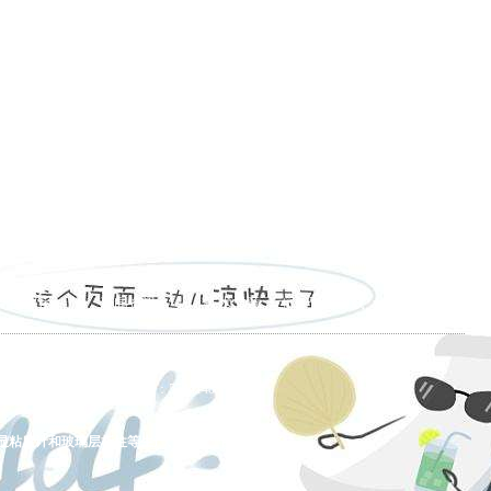
的产品展示
|
新闻资讯
|
技术文章
|
资料下载
|
允许翻录必究 总访问量：5544140
显粘度计和玻璃层析柱等生产、销售、售后、服务。