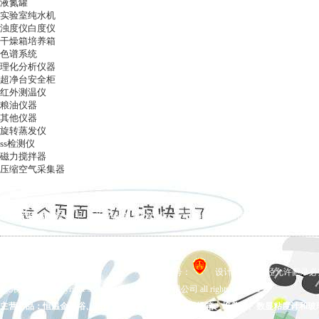
液氮罐
实验室纯水机
浊度仪白度仪
干燥箱培养箱
色谱系统
理化分析仪器
超净台安全柜
红外测温仪
粮油仪器
其他仪器
旋转蒸发仪
ss检测仪
磁力搅拌器
压缩空气采集器
ag凯发k8国际
|
关于ag凯发k8国际
|
ag凯发k8国际的产品展示
|
在线留言
|
联系ag凯发k8国际
备案号：
设计制作，未经允许翻录必究 
ag凯发k8国际 copyright © 上海五相仪器仪表有限公司 all rights reserved.
主营产品：恒温金属浴、拍打式均质器、氮吹仪、干燥箱、培养箱、数显粘度计和玻