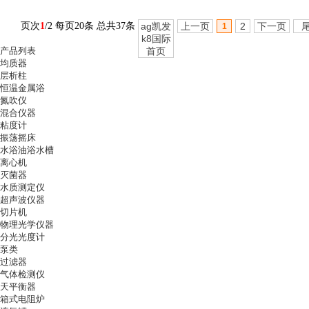
页次
1
/2 每页20条 总共37条
ag凯发
上一页
2
下一页
1
k8国际
产品列表
首页
均质器
层析柱
恒温金属浴
氮吹仪
混合仪器
粘度计
振荡摇床
水浴油浴水槽
离心机
灭菌器
水质测定仪
超声波仪器
切片机
物理光学仪器
分光光度计
泵类
过滤器
气体检测仪
天平衡器
箱式电阻炉