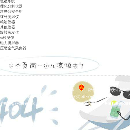
色谱系统
理化分析仪器
超净台安全柜
红外测温仪
粮油仪器
其他仪器
旋转蒸发仪
ss检测仪
磁力搅拌器
压缩空气采集器
ag凯发k8国际
|
关于ag凯发k8国际
|
ag凯发k8国际的产品展示
|
在线留言
|
联系ag凯发k8国际
备案号：
设计制作，未经允许翻录必究 
ag凯发k8国际 copyright © 上海五相仪器仪表有限公司 all rights reserved.
主营产品：恒温金属浴、拍打式均质器、氮吹仪、干燥箱、培养箱、数显粘度计和玻
ag凯发k8国际的友情链接：