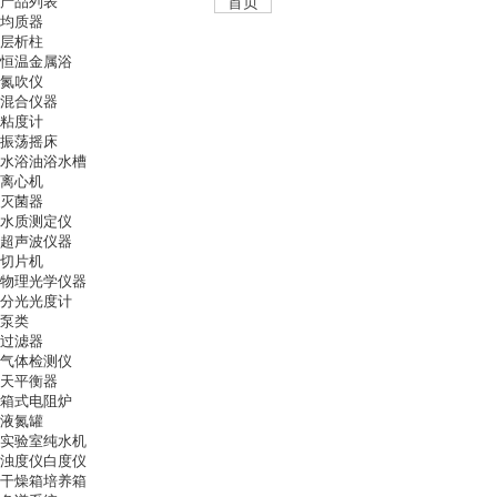
产品列表
首页
均质器
层析柱
恒温金属浴
氮吹仪
混合仪器
粘度计
振荡摇床
水浴油浴水槽
离心机
灭菌器
水质测定仪
超声波仪器
切片机
物理光学仪器
分光光度计
泵类
过滤器
气体检测仪
天平衡器
箱式电阻炉
液氮罐
实验室纯水机
浊度仪白度仪
干燥箱培养箱