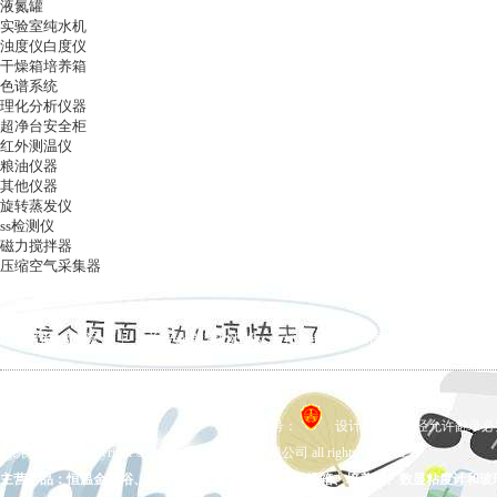
液氮罐
实验室纯水机
浊度仪白度仪
干燥箱培养箱
色谱系统
理化分析仪器
超净台安全柜
红外测温仪
粮油仪器
其他仪器
旋转蒸发仪
ss检测仪
磁力搅拌器
压缩空气采集器
ag凯发k8国际
|
关于ag凯发k8国际
|
ag凯发k8国际的产品展示
|
在线留言
|
联系ag凯发k8国际
备案号：
设计制作，未经允许翻录必究 
ag凯发k8国际 copyright © 上海五相仪器仪表有限公司 all rights reserved.
主营产品：恒温金属浴、拍打式均质器、氮吹仪、干燥箱、培养箱、数显粘度计和玻