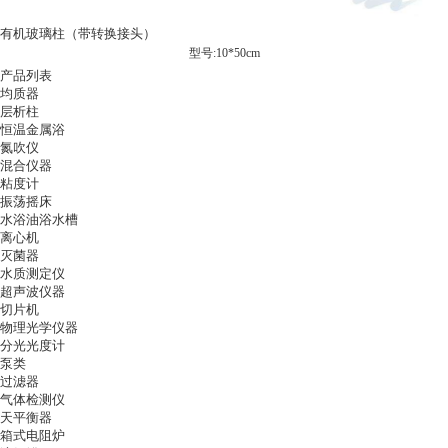
有机玻璃柱（带转换接头）
型号:10*50cm
产品列表
均质器
层析柱
恒温金属浴
氮吹仪
混合仪器
粘度计
振荡摇床
水浴油浴水槽
离心机
灭菌器
水质测定仪
超声波仪器
切片机
物理光学仪器
分光光度计
泵类
过滤器
气体检测仪
天平衡器
箱式电阻炉