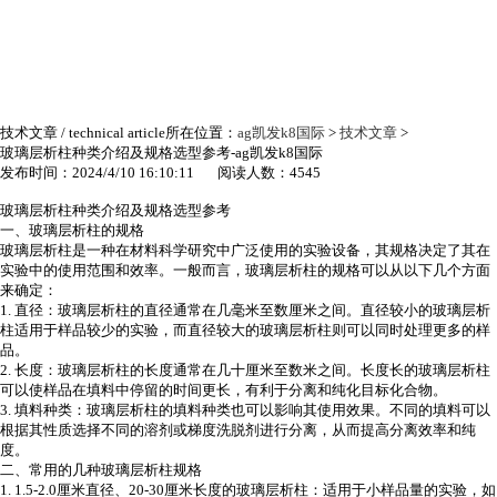
技术文章
/ technical article
所在位置：
ag凯发k8国际
>
技术文章
>
玻璃层析柱种类介绍及规格选型参考-ag凯发k8国际
发布时间：2024/4/10 16:10:11 阅读人数：4545
玻璃层析柱种类介绍及规格选型参考
一、玻璃层析柱的规格
玻璃层析柱是一种在材料科学研究中广泛使用的实验设备，其规格决定了其在
实验中的使用范围和效率。一般而言，玻璃层析柱的规格可以从以下几个方面
来确定：
1.
直径：玻璃层析柱的直径通常在几毫米至数厘米之间。直径较小的玻璃层析
柱适用于样品较少的实验，而直径较大的玻璃层析柱则可以同时处理更多的样
品。
2.
长度：玻璃层析柱的长度通常在几十厘米至数米之间。长度长的玻璃层析柱
可以使样品在填料中停留的时间更长，有利于分离和纯化目标化合物。
3.
填料种类：玻璃层析柱的填料种类也可以影响其使用效果。不同的填料可以
根据其性质选择不同的溶剂或梯度洗脱剂进行分离，从而提高分离效率和纯
度。
二、常用的几种玻璃层析柱规格
1. 1.5-2.0
厘米直径、
20-30
厘米长度的玻璃层析柱：适用于小样品量的实验，如