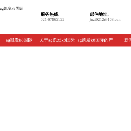
ag凯发k8国际
服务热线:
邮件地址:
021-67865155
juzi0212@163.com
ag凯发k8国际
关于ag凯发k8国际
ag凯发k8国际的产
新
品展示