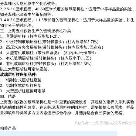
分离纯化天然药物中的化合物等。
2. 2.5-3.0
厘米直径、
40-50
厘米长度的玻璃层析柱：适用于中等样品量的实验，
如分离纯化绿茶中的茶多酚等。
3. 4.0-5.0
厘米直径、
1-1.5
米长度的玻璃层析柱：适用于大样品量的实验，如生
物大分子的纯化等。
三、上海五相仪器生产的玻璃层析柱种类
1
、普通层析柱（柱内压增加
1-2
巴）
2
、中压特制玻璃层析柱
(
带转换接头
)
（柱内压增加
5-7
巴）
3
、高压水冷夹套层析柱
(
带转换接头
)
（柱内压增加
5
巴左右）
4
、大型有机玻璃柱（带分布系统）（柱内压小于
0.5
巴）
5
、有机玻璃层析柱
(
带转换接头
)
（柱内压小于
0.5
巴）
6
、有机玻璃层析柱
(
带转换接头
)
（柱内压增加
2-3
巴）
以上大型层析柱可定制座架。
玻璃层析柱座架品种
:
1
、铝制台式层析柱座架
2
、铝制立式层析柱座架
3
、大型层析柱座架可定做
四、结语
上海五相仪器的玻璃层析柱是一种重要的实验设备，其规格的选择关系到实验
结果的准确性和效率。在选择玻璃层析柱的规格时，需要根据实验需求、样品
量和填料种类等多方面因素进行综合考虑，并选择适合自己实验的规格。
原创作者：上海五相仪器仪表有限公司
相关产品