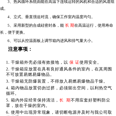
3
、热风循环系统由能在高温下连续运转的风机和合适的风道组
成。
4
、立式、垂直强迫对流，确保工作室内温度均匀。
长 期
5
、采用新型的合成硅密封条，能
在高温运行，使用寿命
长，便于更换。
6
、可以从控温面板上调节箱内进风和排气量大小。
注意事项：
1.
干燥箱外壳必须有效接地，以
保 证
使用安全。
2.
干燥箱应放置在具有良好通风条件的室内，在其周围
不可放置易燃易爆物品。
3.
干燥箱无防爆装置，不得放入易燃易爆物品干燥。
4.
箱内物品放置切勿过挤，必须留出空间，以利热空气
循环。
5.
箱内外应经常保持清洁，
长 期
不用应套好塑料防尘
罩，放在干燥的室内。
6.
使用中出现异常现象，请切断电源并及时与我公司取