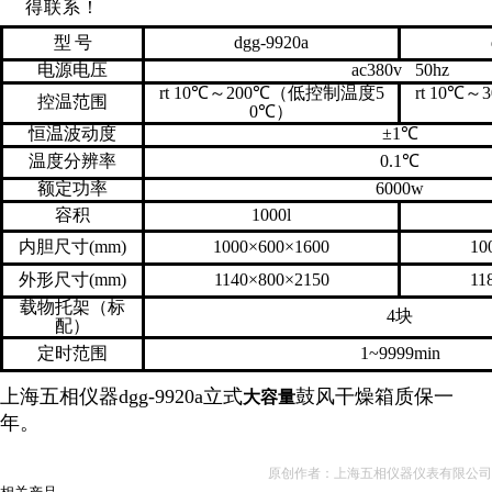
得联系！
型
号
dgg-9920a
电源电压
ac380v 50hz
rt 10
℃～
200
℃（低控制温度
5
rt 10
℃～
3
控温范围
0
℃）
恒温波动度
±
1
℃
温度分辨率
0.1
℃
额定功率
6000w
容积
1000l
内胆尺寸
(mm)
1000×600×1600
10
外形尺寸
(mm)
1140×800×2150
11
载物托架（标
4
块
配）
定时范围
1~9999min
上海五相仪器dgg-9920a立式
鼓风干燥箱质保一
大容量
年。
原创作者：上海五相仪器仪表有限公司