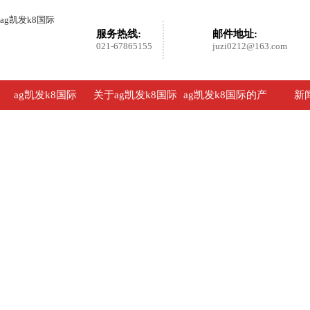
ag凯发k8国际
服务热线:
邮件地址:
021-67865155
juzi0212@163.com
ag凯发k8国际
关于ag凯发k8国际
ag凯发k8国际的产
新
品展示