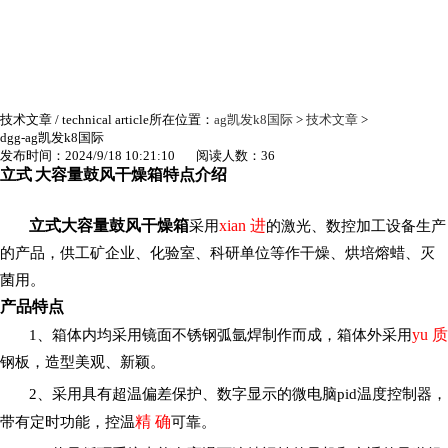
技术文章
/ technical article
所在位置：
ag凯发k8国际
>
技术文章
>
dgg-ag凯发k8国际
发布时间：2024/9/18 10:21:10 阅读人数：36
立式
大容量
鼓风干燥箱特点介绍
立式
大容量
鼓风干燥箱
xian 进
采用
的激光、数控加工设备生产
的产品，
供工矿企业、化验室、科研单位等作干燥、烘培熔蜡、灭
菌用。
产品特点
yu 质
1
、箱体内均采用镜面不锈钢弧氩焊制作而成，箱体外采用
钢板，造型美观、新颖。
2
、采用具有超温偏差保护、数字显示的微电脑pid温度控制器，
精 确
带有定时功能，控温
可靠。