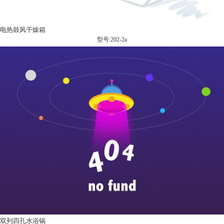
电热鼓风干燥箱
型号:202-2a
双列四孔水浴锅