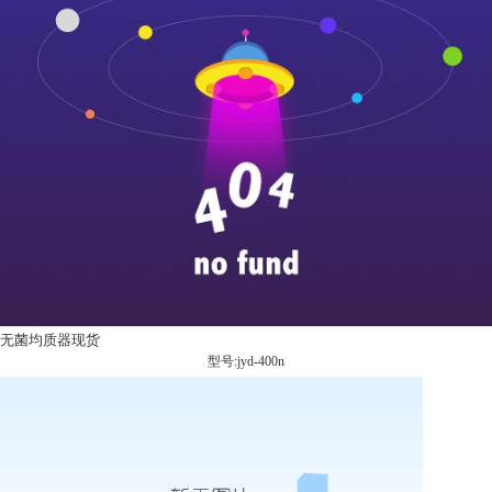
无菌均质器现货
型号:jyd-400n