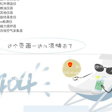
红外测温仪
粮油仪器
其他仪器
旋转蒸发仪
ss检测仪
磁力搅拌器
压缩空气采集器
ag凯发k8国际
|
关于ag凯发k8国际
|
ag凯发k8国际的产品展示
|
在线留言
|
联系ag凯发k8国际
备案号：
设计制作，未经允许翻录必究 
ag凯发k8国际 copyright © 上海五相仪器仪表有限公司 all rights reserved.
主营产品：恒温金属浴、拍打式均质器、氮吹仪、干燥箱、培养箱、数显粘度计和玻
ag凯发k8国际的友情链接：