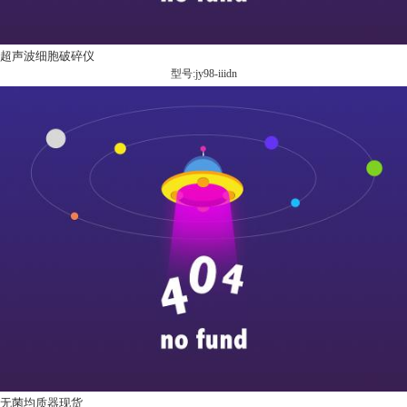
超声波细胞破碎仪
型号:jy98-iiidn
无菌均质器现货