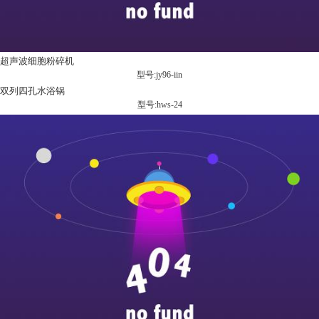
超声波细胞粉碎机
型号:jy96-iin
双列四孔水浴锅
型号:hws-24