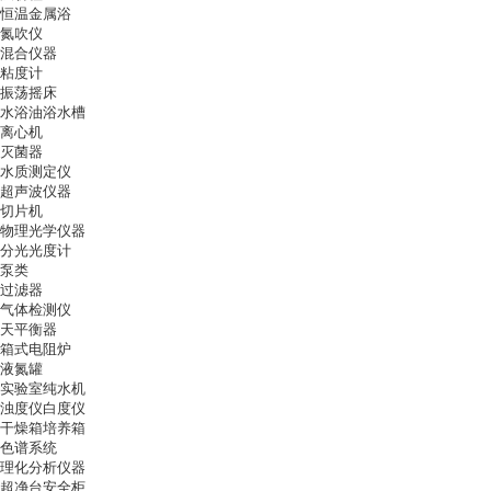
恒温金属浴
氮吹仪
混合仪器
粘度计
振荡摇床
水浴油浴水槽
离心机
灭菌器
水质测定仪
超声波仪器
切片机
物理光学仪器
分光光度计
泵类
过滤器
气体检测仪
天平衡器
箱式电阻炉
液氮罐
实验室纯水机
浊度仪白度仪
干燥箱培养箱
色谱系统
理化分析仪器
超净台安全柜