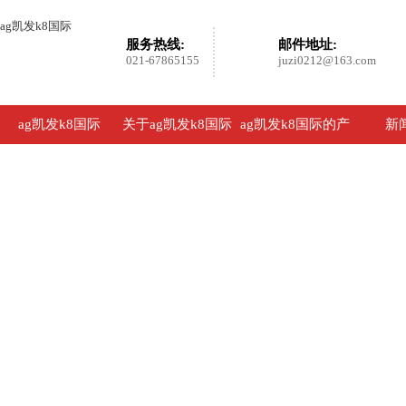
ag凯发k8国际
服务热线:
邮件地址:
021-67865155
juzi0212@163.com
ag凯发k8国际
关于ag凯发k8国际
ag凯发k8国际的产
新
品展示