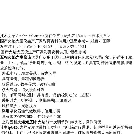
技术文章
/ technical article
所在位置：
ag凯发k8国际
>
技术文章
>
国产火焰光度仪生产厂家彩页资料供用户选型参考-ag凯发k8国际
发布时间：2025/5/12 10:34:52 阅读人数：1731
国产火焰光度仪生产厂家彩页资料供用户选型参考
五相火焰光度仪
该仪器广泛用于医疗卫生的临床化验及病理研究，还适用于农
业、工业 、食品行业 对钾、钠 、锂、钙 的测定，并具有对精神病患者服用锂
盐的检测功能。
外观小巧，精致美观，背光蓝屏
具有按键、量程切换选择
双通道
led
数字显示，读数清晰
点火气路，点火快而可靠
钾、钠可同时检测；具有锂、钙 的检测功能 （选配）
采用硅光 电池检测 ，测量结果
jin 确
稳定
试样量少，灵敏度高
采用液化石油气做燃料，使用方便
具有熄火保护功能 ，性能安全可靠
上海五相
火焰光度计
火焰能一次调节到
jia
状态，操作简便
其中
fp6420
火焰光度仪带打印功能可与电脑进行通讯。其他型号可以选配热敏
打印机。用户可根据不同需求选择不同型号，订购提与销售人员沟通好。