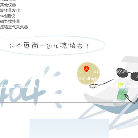
其他仪器
旋转蒸发仪
ss检测仪
磁力搅拌器
压缩空气采集器
ag凯发k8国际
|
关于ag凯发k8国际
|
ag凯发k8国际的产品展示
|
在线留言
|
联系ag凯发k8国际
备案号：
设计制作，未经允许翻录必究 
ag凯发k8国际 copyright © 上海五相仪器仪表有限公司 all rights reserved.
主营产品：恒温金属浴、拍打式均质器、氮吹仪、干燥箱、培养箱、数显粘度计和玻
ag凯发k8国际的友情链接：