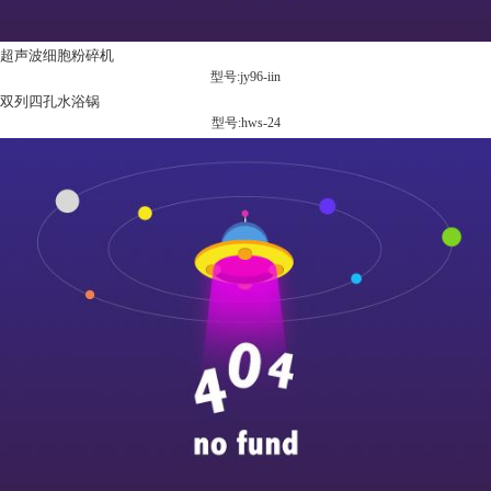
超声波细胞粉碎机
型号:jy96-iin
双列四孔水浴锅
型号:hws-24