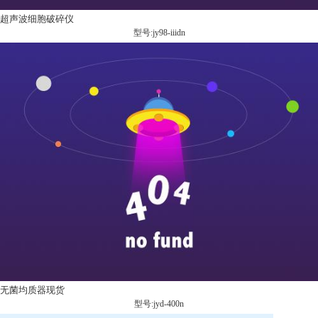
超声波细胞破碎仪
型号:jy98-iiidn
无菌均质器现货
型号:jyd-400n