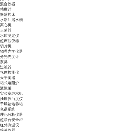
混合仪器
粘度计
振荡摇床
水浴油浴水槽
离心机
灭菌器
水质测定仪
超声波仪器
切片机
物理光学仪器
分光光度计
泵类
过滤器
气体检测仪
天平衡器
箱式电阻炉
液氮罐
实验室纯水机
浊度仪白度仪
干燥箱培养箱
色谱系统
理化分析仪器
超净台安全柜
红外测温仪
粮油仪器