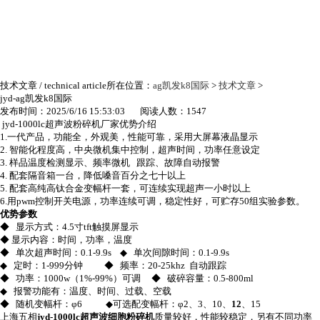
技术文章
/ technical article
所在位置：
ag凯发k8国际
>
技术文章
>
jyd-ag凯发k8国际
发布时间：2025/6/16 15:53:03 阅读人数：1547
jyd-1000lc超声波粉碎机厂家优势介绍
1.
一代产品，功能全，外观美，性能可靠，采用大屏幕液晶显示
2.
智能化程度高，中央微机集中控制，超声时间，功率任意设定
3.
样品温度检测显示、频率微机
跟踪、故障自动报警
4.
配套隔音箱一台，降低嗓音百分之七十以上
5.
配套高纯高钛合金变幅杆一套，可连续实现超声一小时以上
6.
用
pwm
控制开关电源，功率连续可调，稳定性好，可贮存
50
组实验参数。
优势参数
◆
显示方式：
4.5
寸
tft
触摸屏显示
◆ 显示内容：时间，功率，温度
◆
单次超声时间：
0.1-9.9s
◆
单次间隙时间：
0.1-9.9s
◆
定时：
1-999
分钟
◆
频率：
20-25khz
自动跟踪
◆
功率：
1000w
（
1%-99%
）可调
◆
破碎容量：
0.5-800ml
◆
报警功能有：温度、时间、过载、空载
◆
随机变幅杆：φ
6
◆可选配变幅杆：φ
2
、
3
、
10
、
12
、
15
上海五相
jyd-1000lc
超声波细胞粉碎机
质量较好，性能较稳定，另有不同功率