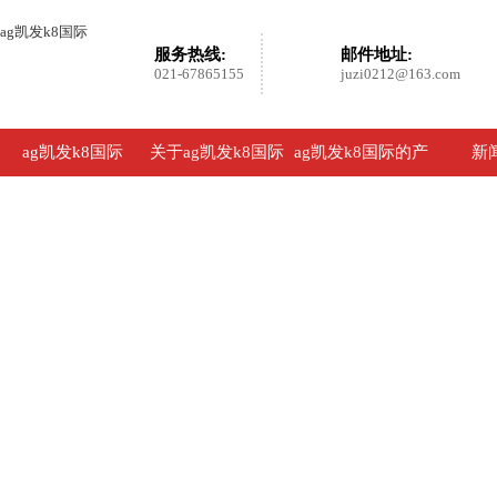
ag凯发k8国际
服务热线:
邮件地址:
021-67865155
juzi0212@163.com
ag凯发k8国际
关于ag凯发k8国际
ag凯发k8国际的产
新
品展示