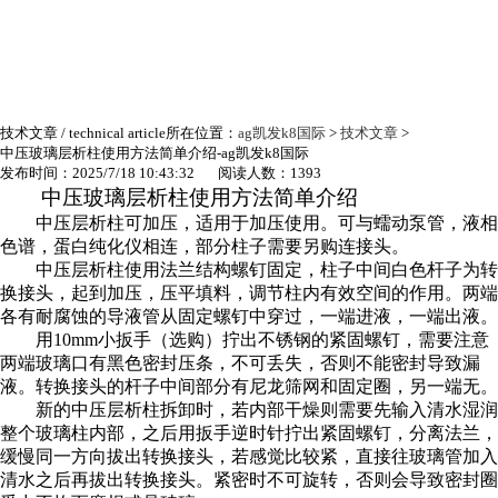
技术文章
/ technical article
所在位置：
ag凯发k8国际
>
技术文章
>
中压玻璃层析柱使用方法简单介绍-ag凯发k8国际
发布时间：2025/7/18 10:43:32 阅读人数：1393
中压玻璃层析柱使用方法简单介绍
中压层析柱可加压，适用于加压使用。可与蠕动泵管，液相
色谱，蛋白纯化仪相连，部分柱子需要另购连接头。
中压层析柱使用法兰结构螺钉固定，柱子中间白色杆子为转
换接头，起到加压，压平填料，调节柱内有效空间的作用。两端
各有耐腐蚀的导液管从固定螺钉中穿过，一端进液，一端出液。
用10mm小扳手（选购）拧出不锈钢的紧固螺钉，需要注意
两端玻璃口有黑色密封压条，不可丢失，否则不能密封导致漏
液。转换接头的杆子中间部分有尼龙筛网和固定圈，另一端无。
新的中压层析柱拆卸时，若内部干燥则需要先输入清水湿润
整个玻璃柱内部，之后用扳手逆时针拧出紧固螺钉，分离法兰，
缓慢同一方向拔出转换接头，若感觉比较紧，直接往玻璃管加入
清水之后再拔出转换接头。紧密时不可旋转，否则会导致密封圈