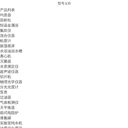
型号:k30
产品列表
均质器
层析柱
恒温金属浴
氮吹仪
混合仪器
粘度计
振荡摇床
水浴油浴水槽
离心机
灭菌器
水质测定仪
超声波仪器
切片机
物理光学仪器
分光光度计
泵类
过滤器
气体检测仪
天平衡器
箱式电阻炉
液氮罐
实验室纯水机