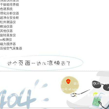
浊度仪白度仪
干燥箱培养箱
色谱系统
理化分析仪器
超净台安全柜
红外测温仪
粮油仪器
其他仪器
旋转蒸发仪
ss检测仪
磁力搅拌器
压缩空气采集器
ag凯发k8国际
|
关于ag凯发k8国际
|
ag凯发k8国际的产品展示
|
在线留言
|
联系ag凯发k8国际
备案号：
设计制作，未经允许翻录必究 
ag凯发k8国际 copyright © 上海五相仪器仪表有限公司 all rights reserved.
主营产品：恒温金属浴、拍打式均质器、氮吹仪、干燥箱、培养箱、数显粘度计和玻