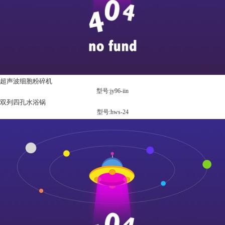
超声波细胞粉碎机
型号:jy96-iin
双列四孔水浴锅
型号:hws-24