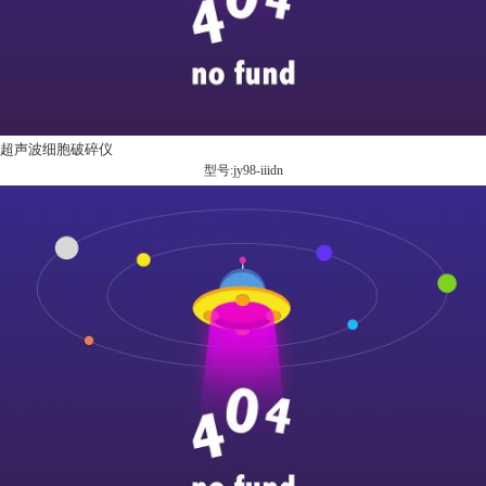
超声波细胞破碎仪
型号:jy98-iiidn