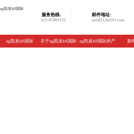
ag凯发k8国际
服务热线:
邮件地址:
021-67865155
juzi0212@163.com
ag凯发k8国际
关于ag凯发k8国际
ag凯发k8国际的产
新
品展示