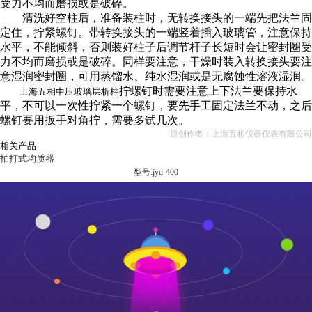
受力不均而磨损或是破碎。
清洗好空柱后，准备装柱时，无转换接头的一端先把法兰固
定住，拧紧螺钉。带转换接头的一端竖着插入玻璃管，注意保持
水平，不能倾斜，否则装好柱子后调节杆子长短时会让密封圈受
力不均而磨损或是破碎。同样要注意，干燥时装入转换接头要注
意湿润密封圈，可用蒸馏水、纯水湿润或是无腐蚀性溶液湿润。
拧螺钉时需要注意上下法兰要保持水
上海五相中压玻璃层析柱
平，不可以一次性拧紧一个螺钉，要先手工固定法兰不动，之后
螺钉要用扳手对角拧，需要多试几次。
原创作者：上海五相仪器仪表有限公司
相关产品
拍打式均质器
型号:jyd-400