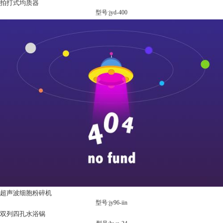
拍打式均质器
型号:jyd-400
超声波细胞粉碎机
型号:jy96-iin
双列四孔水浴锅