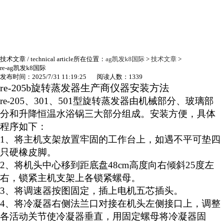
技术文章
/ technical article
所在位置：
ag凯发k8国际
>
技术文章
>
re-ag凯发k8国际
发布时间：2025/7/31 11:19:25 阅读人数：1339
re-205b
旋转蒸发器生产商仪器安装方法
re-205
、
301
、
501
型旋转蒸发器由机械部分、玻璃部
分和升降恒温水浴锅三大部分组成。安装方便，具体
程序如下：
1
、将主机支架放置牢固的工作台上，如遇不平可垫四
只硬橡皮脚。
2
、将机头中心移到距底盘
48cm
高度向右倾斜
25
度左
右，锁紧主机支架上各锁紧螺母。
3
、将调速器按图固定，插上电机五芯插头。
4
、将冷凝器右侧法兰口对接在机头左侧接口上，调整
各活动关节使冷凝器垂直，用固定螺母将冷凝器固