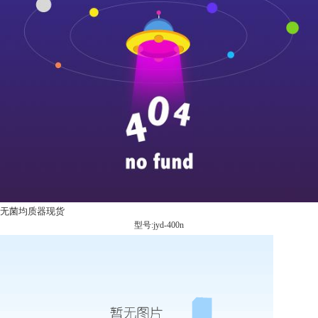
无菌均质器现货
型号:jyd-400n