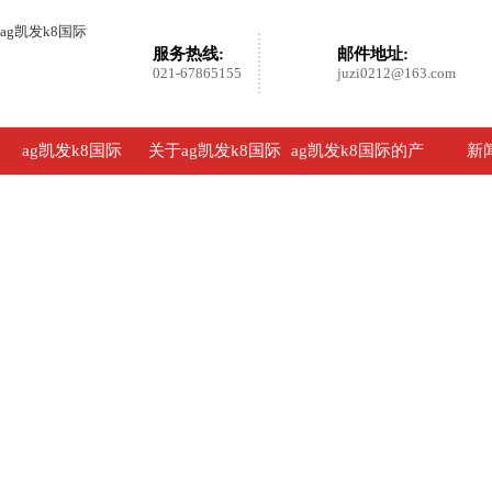
ag凯发k8国际
服务热线:
邮件地址:
021-67865155
juzi0212@163.com
ag凯发k8国际
关于ag凯发k8国际
ag凯发k8国际的产
新
品展示