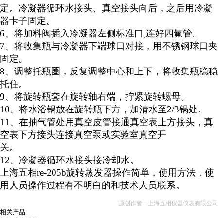
定。冷凝器循环水接头、真空接头向后，之后用冷凝
器卡子固定。
6
、将加料阀插入冷凝器左侧标准口
,
连好四氟管。
7
、将收集瓶与冷凝器下端球口对接，用不锈钢球口夹
固定。
8
、调整托瓶圈，反复调整中心和上下，将收集瓶稳稳
托住。
9
、将旋转瓶套在旋转轴右端，拧紧旋转螺母。
10
、将水浴锅放在旋转瓶下方，加清水至
2/3
锅处。
11
、在抽气管处用真空皮管接通真空表上方接头，真
空表下方接头连接真空泵或实验室真空开
关。
12
、冷凝器循环水接头接冷却水。
上海五相
re-205b
旋转蒸发器操作简单，使用方法，使
用人员操作过程有不明白的和技术人员联系。
原创作者：上海五相仪器仪表有限公司
相关产品