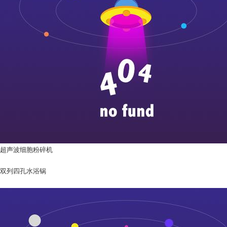
超声波细胞粉碎机
双列四孔水浴锅