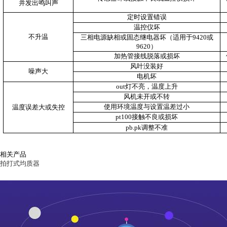
并发出鸣叫声
定时设置错误
温控仪坏
不升温
三相电源缺相或固态继电器坏（适用于9420或
9620）
加热管接线脱落或损坏
风叶没装好
噪声大
电机坏
out
灯不亮，温度上升
风机未开或不转
使用环境温度与设置温差过小
温度误差大或失控
pt100
接触不良或损坏
pb.pk
调整不准
相关产品
拍打式均质器