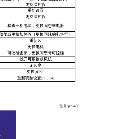
更换温控仪
重新设置
更换温控仪
检查三相电源，更换固态继电器
修复或更抽加热管（更换同规的电热管）
重新装
更换电机
可控硅击穿，更换同型号可控硅
找开可更换鼓风机
rt 10度
更换pt100
重新调整设置pb．pk
型号:jyd-400