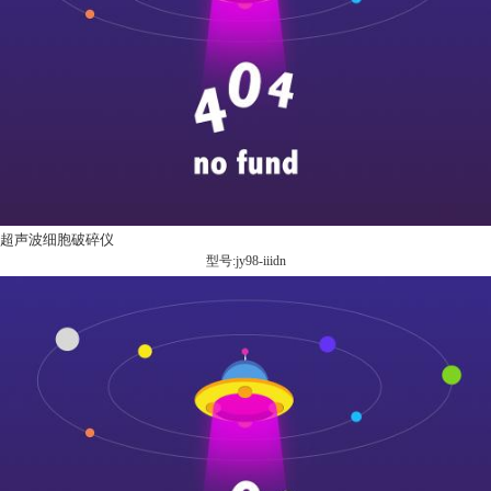
超声波细胞破碎仪
型号:jy98-iiidn