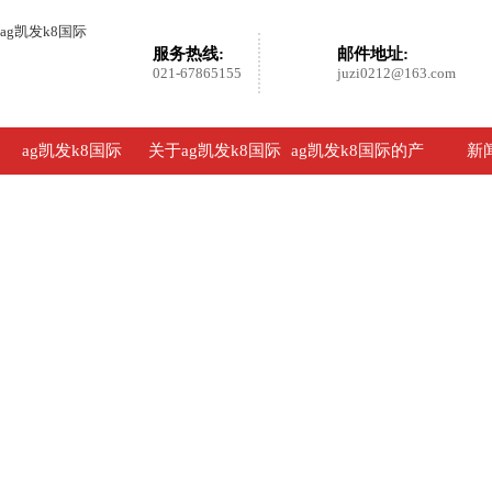
ag凯发k8国际
服务热线:
邮件地址:
021-67865155
juzi0212@163.com
ag凯发k8国际
关于ag凯发k8国际
ag凯发k8国际的产
新
品展示