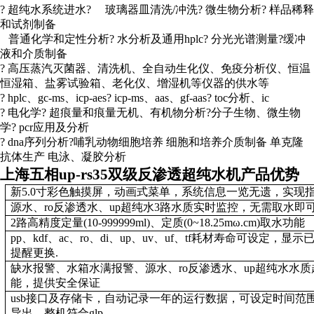
?
超纯水系统进水? 玻璃器皿清洗/冲洗? 微生物分析? 样品稀释
和试剂制备
普通化学和定性分析? 水分析及通用hplc? 分光光谱测量?缓冲
液和介质制备
?
高压蒸汽灭菌器、清洗机、全自动生化仪、免疫分析仪、恒温
恒湿箱、盐雾试验箱、老化仪、增湿机等仪器的供水等
? hplc
、gc-ms、icp-aes? icp-ms、aas、gf-aas? toc分析、ic
?
电化学? 超痕量和痕量无机、有机物分析?分子生物、微生物
学? pcr应用及分析
? dna
序列分析?哺乳动物细胞培养 细胞和培养介质制备 单克隆
抗体生产 电泳、凝胶分析
上海五相up-rs35双级反渗透超纯水机产品优势
新5.0寸彩色触摸屏，动画式菜单，系统信息一览无遗，实现
源水、ro反渗透水、up超纯水3路水质实时监控，无需取水即
2
路高精度定量(10-999999ml)、定质(0~18.25mω.cm)取水功能
pp
、kdf、ac、ro、di、up、uv、uf、tf耗材寿命可设定
提醒更换.
缺水报警、水箱水满报警、源水、ro反渗透水、up超纯水水
能，提供安全保证
usb
接口及存储卡，自动记录一年的运行数据，可设定时间范围
导出，整机符合glp