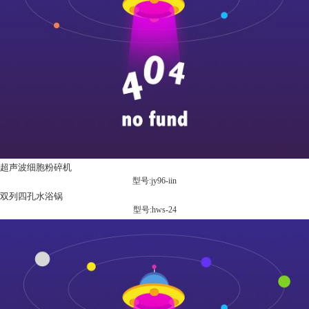
超声波细胞粉碎机
型号:jy96-iin
双列四孔水浴锅
型号:hws-24