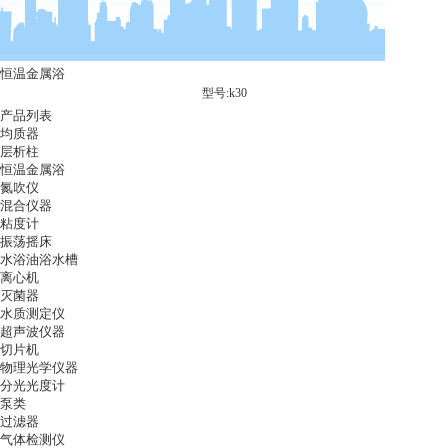
恒温金属浴
型号:k30
产品列表
均质器
层析柱
恒温金属浴
氮吹仪
混合仪器
粘度计
振荡摇床
水浴油浴水槽
离心机
灭菌器
水质测定仪
超声波仪器
切片机
物理光学仪器
分光光度计
泵类
过滤器
气体检测仪