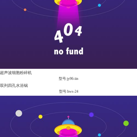
超声波细胞粉碎机
型号:jy96-iin
双列四孔水浴锅
型号:hws-24