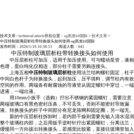
技术文章
/ technical article
所在位置：
ag凯发k8国际
>
技术文章
>
中压特制玻璃层析柱带转换接头如何使用-ag凯发k8国际
发布时间：2026/1/16 10:58:51 阅读人数：641
中压特制玻璃层析柱
带转换接头如何使用
中压层析柱可加压，适用于加压使用。可与蠕动泵管，液相
色谱，蛋白纯化仪相连，部分柱子需要另购连接头。
上海五相
中压特制玻璃层析柱
使用法兰结构螺钉固定，柱子
中间白色杆子为转换接头，起到加压，压平填料，调节柱内有效
空间的作用。两端各有耐腐蚀的导液管从固定螺钉中穿过，一端
进液，一端出液。
用10mm小扳手（选购）拧出不锈钢的紧固螺钉，需要注意
两端玻璃口有黑色密封压条，不可丢失，否则不能密封导致漏
液。转换接头的杆子中间部分有尼龙筛网和固定圈，另一端无。
新的中压层析柱拆卸时，若内部干燥则需要先输入清水湿润
整个玻璃柱内部，之后用扳手逆时针拧出紧固螺钉，分离法兰，
缓慢同一方向拔出转换接头，若感觉比较紧，直接往玻璃管加入