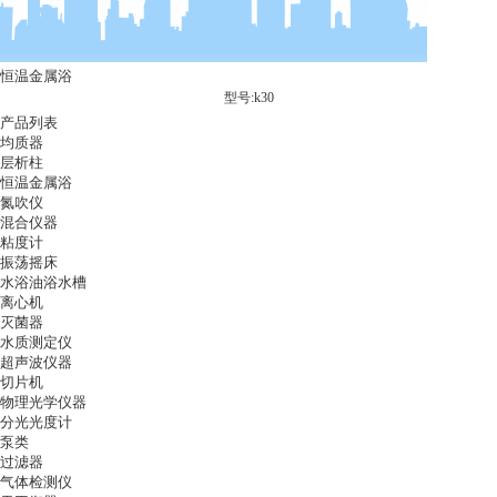
恒温金属浴
型号:k30
产品列表
均质器
层析柱
恒温金属浴
氮吹仪
混合仪器
粘度计
振荡摇床
水浴油浴水槽
离心机
灭菌器
水质测定仪
超声波仪器
切片机
物理光学仪器
分光光度计
泵类
过滤器
气体检测仪