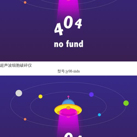
超声波细胞破碎仪
型号:jy98-iiidn