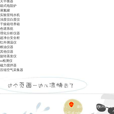
天平衡器
箱式电阻炉
液氮罐
实验室纯水机
浊度仪白度仪
干燥箱培养箱
色谱系统
理化分析仪器
超净台安全柜
红外测温仪
粮油仪器
其他仪器
旋转蒸发仪
ss检测仪
磁力搅拌器
压缩空气采集器
ag凯发k8国际
|
关于ag凯发k8国际
|
ag凯发k8国际的产品展示
|
在线留言
|
联系ag凯发k8国际
备案号：
设计制作，未经允许翻录必究 
ag凯发k8国际 copyright © 上海五相仪器仪表有限公司 all rights reserved.