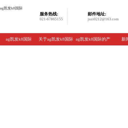
ag凯发k8国际
服务热线:
邮件地址:
021-67865155
juzi0212@163.com
ag凯发k8国际
关于ag凯发k8国际
ag凯发k8国际的产
新
品展示