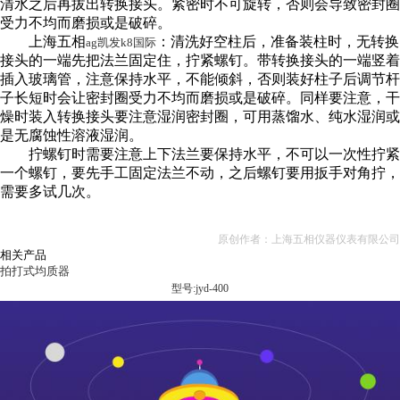
清水之后再拔出转换接头。紧密时不可旋转，否则会导致密封圈
受力不均而磨损或是破碎。
上海五相
：清洗好空柱后，准备装柱时，无转换
ag凯发k8国际
接头的一端先把法兰固定住，拧紧螺钉。带转换接头的一端竖着
插入玻璃管，注意保持水平，不能倾斜，否则装好柱子后调节杆
子长短时会让密封圈受力不均而磨损或是破碎。同样要注意，干
燥时装入转换接头要注意湿润密封圈，可用蒸馏水、纯水湿润或
是无腐蚀性溶液湿润。
拧螺钉时需要注意上下法兰要保持水平，不可以一次性拧紧
一个螺钉，要先手工固定法兰不动，之后螺钉要用扳手对角拧，
需要多试几次。
原创作者：上海五相仪器仪表有限公司
相关产品
拍打式均质器
型号:jyd-400