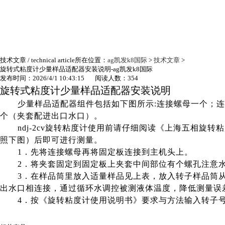
技术文章
/ technical article
所在位置：
ag凯发k8国际
>
技术文章
>
旋转式粘度计少量样品适配器安装说明-ag凯发k8国际
发布时间：2026/4/1 10:43:15 阅读人数：354
旋转式粘度计
少量样品适配器安装说明
少量样品适配器组件包括如下图所示:连接螺母一个；连接
个（夹套配进出口水口）。
ndj-2cv
旋转粘度计使用前请仔细阅读《上海五相旋转粘
照下图）后即可进行测量。
1
．先将连接螺母再将固定板连接到主机头上。
2
．将夹套固定到固定板上夹套中间部位有个螺孔注意
3
．在样品筒里放入适量样品见上表，放入转子样品筒
出水口相连接，通过循环水调控被测液体温度，降低测量误
4
．按《旋转粘度计使用说明书》要求与方法输入转子号