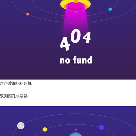
超声波细胞粉碎机
双列四孔水浴锅