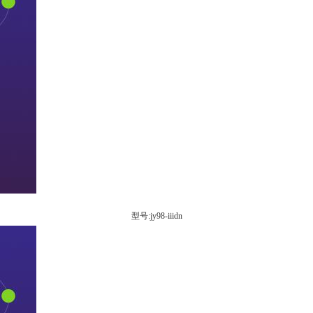
型号:jy98-iiidn