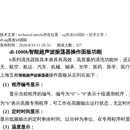
技术文章
/ technical article
所在位置：
ag凯发k8国际
>
技术文章
>
dl-ag凯发k8国际
发布时间：2026/4/10 11:29:32 阅读人数：327
dl-1000b智能超声波振荡器操作面板功能
b
系列清洗器除其本身具有高效，高质量的清洗功能外，还具有
天、航空、航运、汽车、机械、轴承、光学、医药、医学、医疗
上海五相
操作面板
从左到右如下：
智能超声波振荡器
（1）程序编号显示：
显示当前程序的编号。编号为“0”～“9”表示十组通用程
为“h”表示高频专用程序，可工作在高频输出运行状态，无定时
（2）定时时间显示：
显示低频输出的定时剩余时间。以分钟为单位。在专用程序时显
（3）温度显示：