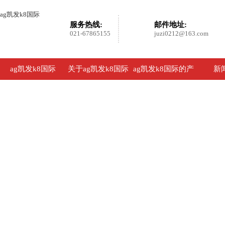
ag凯发k8国际
服务热线:
邮件地址:
021-67865155
juzi0212@163.com
ag凯发k8国际
关于ag凯发k8国际
ag凯发k8国际的产
新
品展示