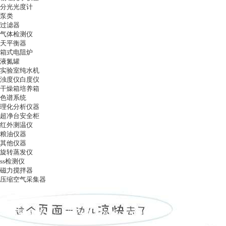
分光光度计
泵类
过滤器
气体检测仪
天平衡器
箱式电阻炉
液氮罐
实验室纯水机
浊度仪白度仪
干燥箱培养箱
色谱系统
理化分析仪器
超净台安全柜
红外测温仪
粮油仪器
其他仪器
旋转蒸发仪
ss检测仪
磁力搅拌器
压缩空气采集器
ag凯发k8国际
|
关于ag凯发k8国际
|
ag凯发k8国际的产品展示
|