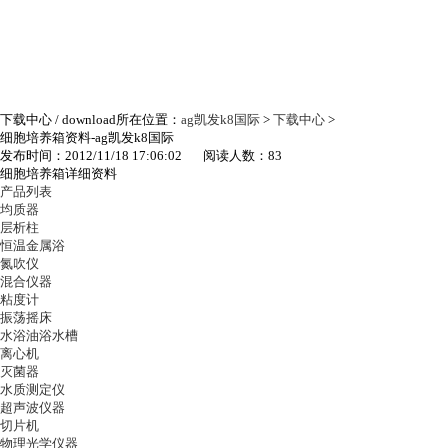
下载中心
/ download
所在位置：
ag凯发k8国际
>
下载中心
>
细胞培养箱资料-ag凯发k8国际
发布时间：2012/11/18 17:06:02 阅读人数：83
细胞培养箱详细资料
产品列表
均质器
层析柱
恒温金属浴
氮吹仪
混合仪器
粘度计
振荡摇床
水浴油浴水槽
离心机
灭菌器
水质测定仪
超声波仪器
切片机
物理光学仪器