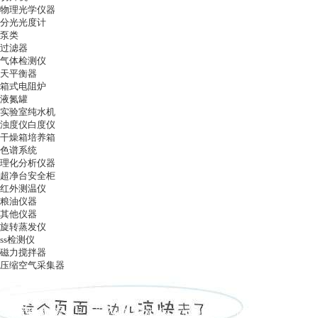
物理光学仪器
分光光度计
泵类
过滤器
气体检测仪
天平衡器
箱式电阻炉
液氮罐
实验室纯水机
浊度仪白度仪
干燥箱培养箱
色谱系统
理化分析仪器
超净台安全柜
红外测温仪
粮油仪器
其他仪器
旋转蒸发仪
ss检测仪
磁力搅拌器
压缩空气采集器
ag凯发k8国际
|
关于ag凯发k8国际
|
ag凯发k8国际的产品展示
|