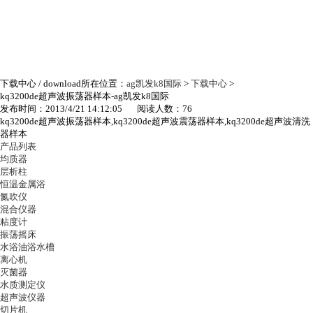
下载中心
/ download
所在位置：
ag凯发k8国际
>
下载中心
>
kq3200de超声波振荡器样本-ag凯发k8国际
发布时间：2013/4/21 14:12:05 阅读人数：76
kq3200de超声波振荡器样本,kq3200de超声波震荡器样本,kq3200de超声波清洗
器样本
产品列表
均质器
层析柱
恒温金属浴
氮吹仪
混合仪器
粘度计
振荡摇床
水浴油浴水槽
离心机
灭菌器
水质测定仪
超声波仪器
切片机