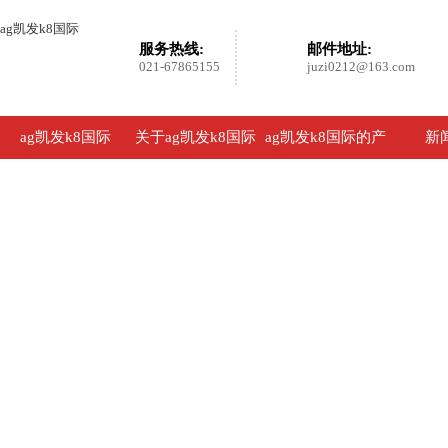
ag凯发k8国际
服务热线:
邮件地址:
021-67865155
juzi0212@163.com
ag凯发k8国际
关于ag凯发k8国际
ag凯发k8国际的产
新
品展示