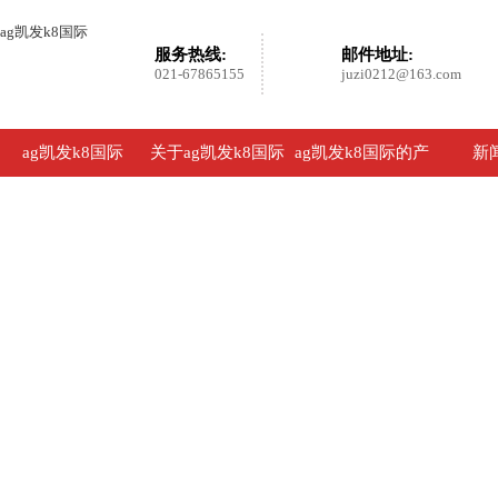
ag凯发k8国际
服务热线:
邮件地址:
021-67865155
juzi0212@163.com
ag凯发k8国际
关于ag凯发k8国际
ag凯发k8国际的产
新
品展示