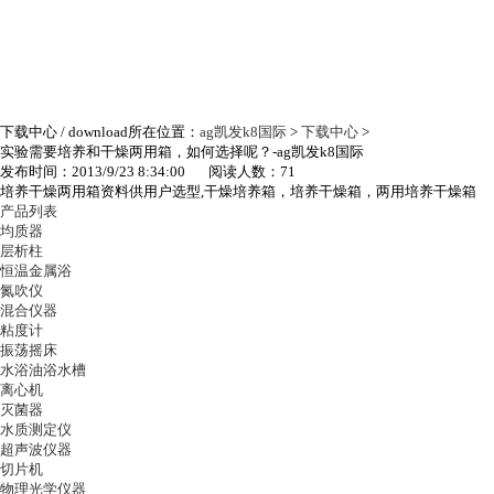
下载中心
/ download
所在位置：
ag凯发k8国际
>
下载中心
>
实验需要培养和干燥两用箱，如何选择呢？-ag凯发k8国际
发布时间：2013/9/23 8:34:00 阅读人数：71
培养干燥两用箱资料供用户选型,干燥培养箱，培养干燥箱，两用培养干燥箱
产品列表
均质器
层析柱
恒温金属浴
氮吹仪
混合仪器
粘度计
振荡摇床
水浴油浴水槽
离心机
灭菌器
水质测定仪
超声波仪器
切片机
物理光学仪器