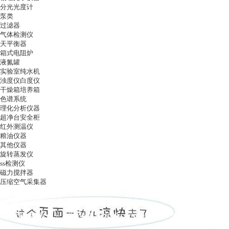
分光光度计
泵类
过滤器
气体检测仪
天平衡器
箱式电阻炉
液氮罐
实验室纯水机
浊度仪白度仪
干燥箱培养箱
色谱系统
理化分析仪器
超净台安全柜
红外测温仪
粮油仪器
其他仪器
旋转蒸发仪
ss检测仪
磁力搅拌器
压缩空气采集器
ag凯发k8国际
|
关于ag凯发k8国际
|
ag凯发k8国际的产品展示
|