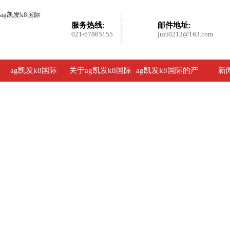
ag凯发k8国际
服务热线:
邮件地址:
021-67865155
juzi0212@163.com
ag凯发k8国际
关于ag凯发k8国际
ag凯发k8国际的产
新
品展示