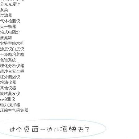
分光光度计
泵类
过滤器
气体检测仪
天平衡器
箱式电阻炉
液氮罐
实验室纯水机
浊度仪白度仪
干燥箱培养箱
色谱系统
理化分析仪器
超净台安全柜
红外测温仪
粮油仪器
其他仪器
旋转蒸发仪
ss检测仪
磁力搅拌器
压缩空气采集器
ag凯发k8国际
|
关于ag凯发k8国际
|
ag凯发k8国际的产品展示
|