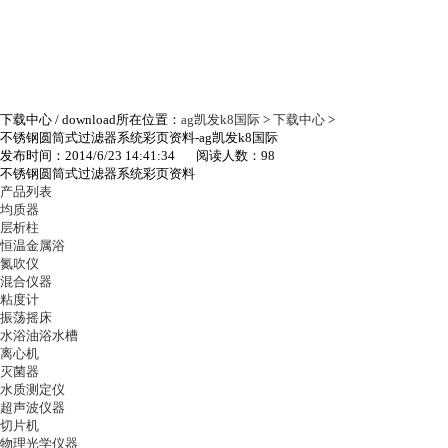
下载中心
/ download
所在位置：
ag凯发k8国际
>
下载中心
>
不锈钢圆筒式过滤器系统彩页资料-ag凯发k8国际
发布时间：2014/6/23 14:41:34 阅读人数：98
不锈钢圆筒式过滤器系统彩页资料
产品列表
均质器
层析柱
恒温金属浴
氮吹仪
混合仪器
粘度计
振荡摇床
水浴油浴水槽
离心机
灭菌器
水质测定仪
超声波仪器
切片机
物理光学仪器