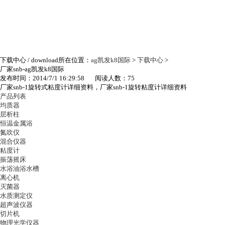
下载中心
/ download
所在位置：
ag凯发k8国际
>
下载中心
>
厂家snb-ag凯发k8国际
发布时间：2014/7/1 16:29:58 阅读人数：75
厂家snb-1旋转式粘度计详细资料，厂家snb-1旋转粘度计详细资料
产品列表
均质器
层析柱
恒温金属浴
氮吹仪
混合仪器
粘度计
振荡摇床
水浴油浴水槽
离心机
灭菌器
水质测定仪
超声波仪器
切片机
物理光学仪器