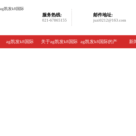
ag凯发k8国际
服务热线:
邮件地址:
021-67865155
juzi0212@163.com
ag凯发k8国际
关于ag凯发k8国际
ag凯发k8国际的产
新
品展示