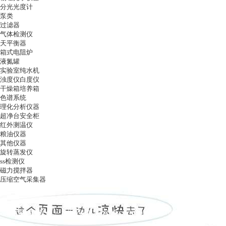
分光光度计
泵类
过滤器
气体检测仪
天平衡器
箱式电阻炉
液氮罐
实验室纯水机
浊度仪白度仪
干燥箱培养箱
色谱系统
理化分析仪器
超净台安全柜
红外测温仪
粮油仪器
其他仪器
旋转蒸发仪
ss检测仪
磁力搅拌器
压缩空气采集器
ag凯发k8国际
|
关于ag凯发k8国际
|
ag凯发k8国际的产品展示
|