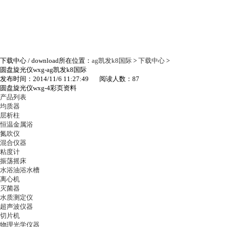
下载中心
/ download
所在位置：
ag凯发k8国际
>
下载中心
>
圆盘旋光仪wxg-ag凯发k8国际
发布时间：2014/11/6 11:27:49 阅读人数：87
圆盘旋光仪wxg-4彩页资料
产品列表
均质器
层析柱
恒温金属浴
氮吹仪
混合仪器
粘度计
振荡摇床
水浴油浴水槽
离心机
灭菌器
水质测定仪
超声波仪器
切片机
物理光学仪器