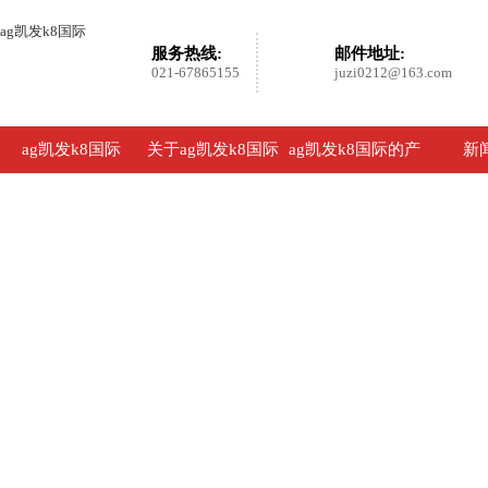
ag凯发k8国际
服务热线:
邮件地址:
021-67865155
juzi0212@163.com
ag凯发k8国际
关于ag凯发k8国际
ag凯发k8国际的产
新
品展示