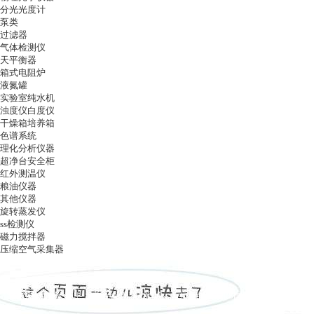
分光光度计
泵类
过滤器
气体检测仪
天平衡器
箱式电阻炉
液氮罐
实验室纯水机
浊度仪白度仪
干燥箱培养箱
色谱系统
理化分析仪器
超净台安全柜
红外测温仪
粮油仪器
其他仪器
旋转蒸发仪
ss检测仪
磁力搅拌器
压缩空气采集器
ag凯发k8国际
|
关于ag凯发k8国际
|
ag凯发k8国际的产品展示
|