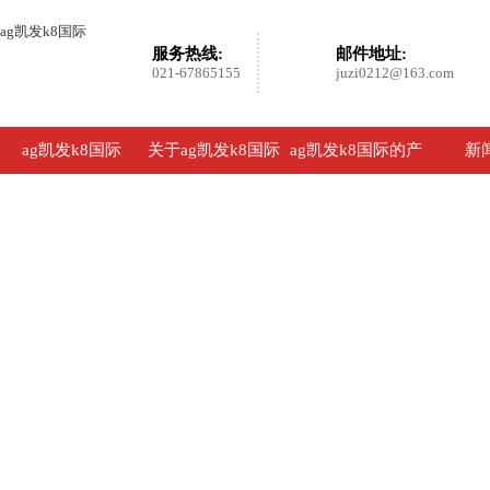
ag凯发k8国际
服务热线:
邮件地址:
021-67865155
juzi0212@163.com
ag凯发k8国际
关于ag凯发k8国际
ag凯发k8国际的产
新
品展示