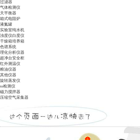
过滤器
气体检测仪
天平衡器
箱式电阻炉
液氮罐
实验室纯水机
浊度仪白度仪
干燥箱培养箱
色谱系统
理化分析仪器
超净台安全柜
红外测温仪
粮油仪器
其他仪器
旋转蒸发仪
ss检测仪
磁力搅拌器
压缩空气采集器
ag凯发k8国际
|
关于ag凯发k8国际
|
ag凯发k8国际的产品展示
|
在线留言
|
联系ag凯发k8国际