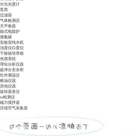
分光光度计
泵类
过滤器
气体检测仪
天平衡器
箱式电阻炉
液氮罐
实验室纯水机
浊度仪白度仪
干燥箱培养箱
色谱系统
理化分析仪器
超净台安全柜
红外测温仪
粮油仪器
其他仪器
旋转蒸发仪
ss检测仪
磁力搅拌器
压缩空气采集器
ag凯发k8国际
|
关于ag凯发k8国际
|
ag凯发k8国际的产品展示
|