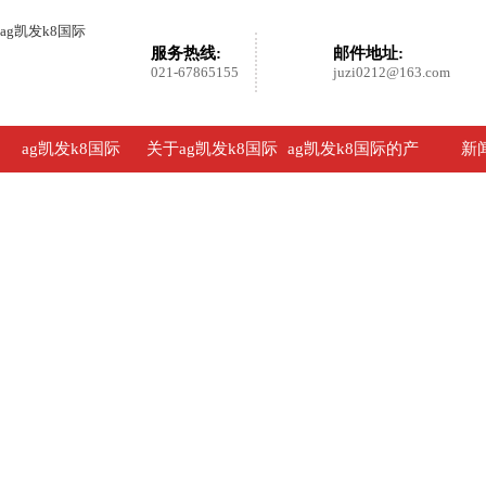
ag凯发k8国际
服务热线:
邮件地址:
021-67865155
juzi0212@163.com
ag凯发k8国际
关于ag凯发k8国际
ag凯发k8国际的产
新
品展示