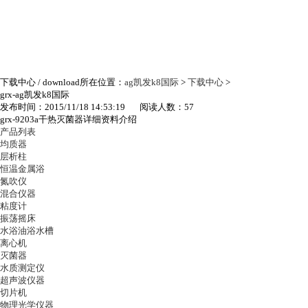
下载中心
/ download
所在位置：
ag凯发k8国际
>
下载中心
>
grx-ag凯发k8国际
发布时间：2015/11/18 14:53:19 阅读人数：57
grx-9203a干热灭菌器详细资料介绍
产品列表
均质器
层析柱
恒温金属浴
氮吹仪
混合仪器
粘度计
振荡摇床
水浴油浴水槽
离心机
灭菌器
水质测定仪
超声波仪器
切片机
物理光学仪器