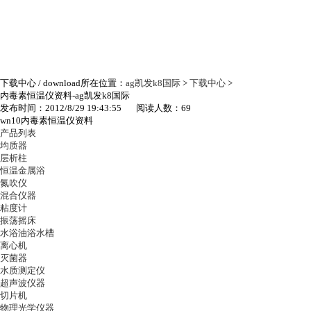
下载中心
/ download
所在位置：
ag凯发k8国际
>
下载中心
>
内毒素恒温仪资料-ag凯发k8国际
发布时间：2012/8/29 19:43:55 阅读人数：69
wn10内毒素恒温仪资料
产品列表
均质器
层析柱
恒温金属浴
氮吹仪
混合仪器
粘度计
振荡摇床
水浴油浴水槽
离心机
灭菌器
水质测定仪
超声波仪器
切片机
物理光学仪器