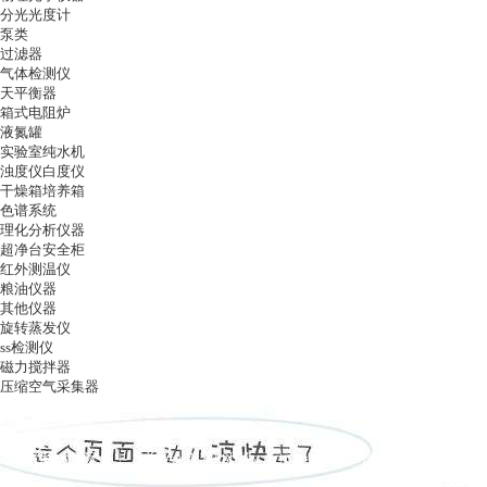
分光光度计
泵类
过滤器
气体检测仪
天平衡器
箱式电阻炉
液氮罐
实验室纯水机
浊度仪白度仪
干燥箱培养箱
色谱系统
理化分析仪器
超净台安全柜
红外测温仪
粮油仪器
其他仪器
旋转蒸发仪
ss检测仪
磁力搅拌器
压缩空气采集器
ag凯发k8国际
|
关于ag凯发k8国际
|
ag凯发k8国际的产品展示
|