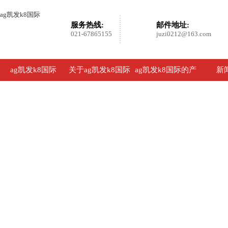
ag凯发k8国际
服务热线:
邮件地址:
021-67865155
juzi0212@163.com
ag凯发k8国际
关于ag凯发k8国际
ag凯发k8国际的产
新
品展示