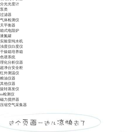
分光光度计
泵类
过滤器
气体检测仪
天平衡器
箱式电阻炉
液氮罐
实验室纯水机
浊度仪白度仪
干燥箱培养箱
色谱系统
理化分析仪器
超净台安全柜
红外测温仪
粮油仪器
其他仪器
旋转蒸发仪
ss检测仪
磁力搅拌器
压缩空气采集器
ag凯发k8国际
|
关于ag凯发k8国际
|
ag凯发k8国际的产品展示
|