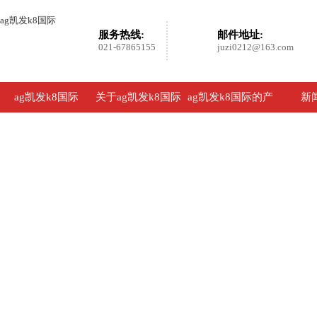
ag凯发k8国际
服务热线:
邮件地址:
021-67865155
juzi0212@163.com
ag凯发k8国际
关于ag凯发k8国际
ag凯发k8国际的产
新
品展示