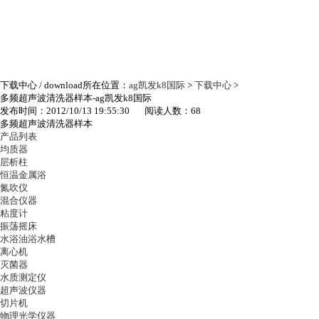
下载中心
/ download
所在位置：
ag凯发k8国际
>
下载中心
>
多频超声波清洗器样本-ag凯发k8国际
发布时间：2012/10/13 19:55:30 阅读人数：68
多频超声波清洗器样本
产品列表
均质器
层析柱
恒温金属浴
氮吹仪
混合仪器
粘度计
振荡摇床
水浴油浴水槽
离心机
灭菌器
水质测定仪
超声波仪器
切片机
物理光学仪器