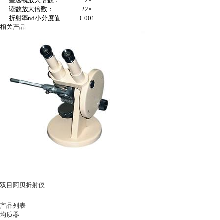
望远镜放大倍数：
2
×
读数放大倍数：
22
×
折射率
nd
小分度值
0.001
相关产品
双目阿贝折射仪
产品列表
均质器