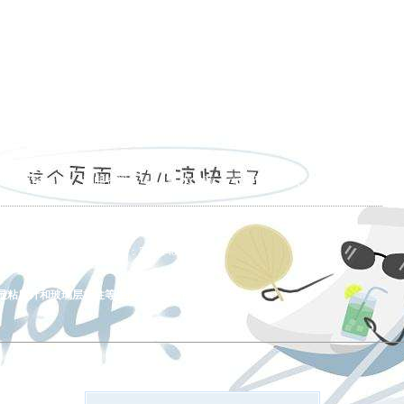
的产品展示
|
新闻资讯
|
技术文章
|
资料下载
|
允许翻录必究 总访问量：5544140
显粘度计和玻璃层析柱等生产、销售、售后、服务。