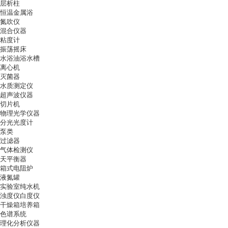
层析柱
恒温金属浴
氮吹仪
混合仪器
粘度计
振荡摇床
水浴油浴水槽
离心机
灭菌器
水质测定仪
超声波仪器
切片机
物理光学仪器
分光光度计
泵类
过滤器
气体检测仪
天平衡器
箱式电阻炉
液氮罐
实验室纯水机
浊度仪白度仪
干燥箱培养箱
色谱系统
理化分析仪器