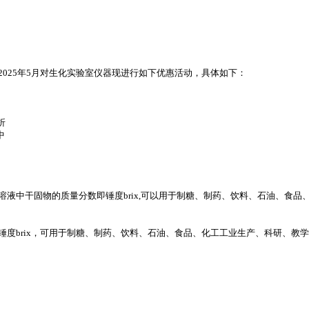
2025
年
5
月对生化实验室仪器现进行如下优惠活动，具体如下：
折
中
溶液中干固物的质量分数即锤度
brix,
可以用于制糖、制药、饮料、石油、食品
锤度
brix
，可用于制糖、制药、饮料、石油、食品、化工工业生产、科研、教学