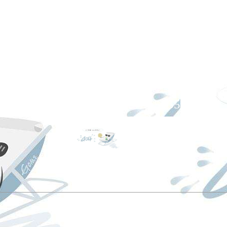
服务热线
021-67865155
扫一扫,关注ag凯发k8国际！