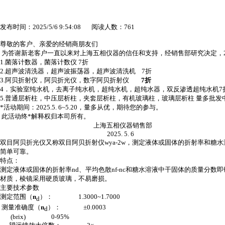
发布时间：2025/5/6 9:54:08 阅读人数：761
尊敬的客户、亲爱的经销商朋友们
为答谢新老客户一直以来对上海五相仪器的信任和支持，经销售部研究决定，
1.
菌落计数器，菌落计数仪
7
折
2.
超声波清洗器，超声波振荡器，超声波清洗机
7
折
3.
阿贝折射仪，阿贝折光仪，数字阿贝折射仪
7
折
4
．实验室纯水机，去离子纯水机，超纯水机，超纯水器，双反渗透超纯水机
7
5.
普通层析柱，中压层析柱，夹套层析柱，有机玻璃柱，玻璃层析柱 量多批发
*
活动期间：
2025.5. 6~5.20
，量多从优，期待您的参与。
此活动终
*
解释权归本司所有。
上海五相仪器销售部
2025. 5. 6
双目阿贝折光仪又称双目阿贝折射仪
wya-2w
，
测定液体或固体的折射率和糖水
简单可靠。
特点：
测定液体或固体的折射率
nd
、平均色散
nf-nc
和
糖水溶液中干固体的质量分数即
材质，棱镜采用硬质玻璃，不易磨损。
主要技术参数
测定范围（
n
）：
1.3000~1.7000
d
测量准确度（
n
）：
±
0.0003
d
(brix) 0-95%