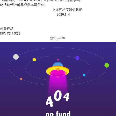
此活动*终
*
解释权归本司所有。
上海五相仪器销售部
2026.1. 4
相关产品
拍打式均质器
型号:jyd-400