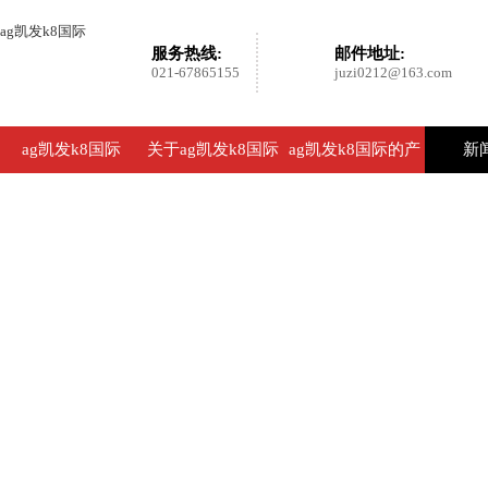
ag凯发k8国际
服务热线:
邮件地址:
021-67865155
juzi0212@163.com
ag凯发k8国际
关于ag凯发k8国际
ag凯发k8国际的产
新
品展示