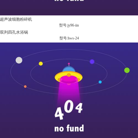
超声波细胞粉碎机
型号:jy96-iin
双列四孔水浴锅
型号:hws-24