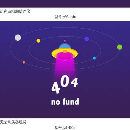
超声波细胞破碎仪
型号:jy98-iiidn
无菌均质器现货
型号:jyd-400n