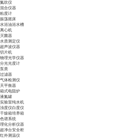
氮吹仪
混合仪器
粘度计
振荡摇床
水浴油浴水槽
离心机
灭菌器
水质测定仪
超声波仪器
切片机
物理光学仪器
分光光度计
泵类
过滤器
气体检测仪
天平衡器
箱式电阻炉
液氮罐
实验室纯水机
浊度仪白度仪
干燥箱培养箱
色谱系统
理化分析仪器
超净台安全柜
红外测温仪