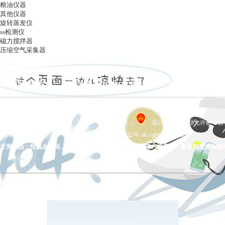
粮油仪器
其他仪器
旋转蒸发仪
ss检测仪
磁力搅拌器
压缩空气采集器
ag凯发k8国际
|
关于ag凯发k8国际
|
ag凯发k8国际的产品展示
|
在线留言
|
联系ag凯发k8国际
备案号：
设计制作，未经允许翻录必究 
ag凯发k8国际 copyright © 上海五相仪器仪表有限公司 all rights reserved.
主营产品：恒温金属浴、拍打式均质器、氮吹仪、干燥箱、培养箱、数显粘度计和玻
ag凯发k8国际的友情链接：