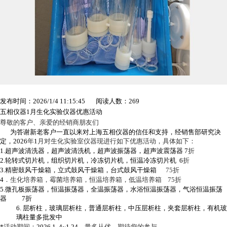
发布时间：2026/1/4 11:15:45 阅读人数：269
五相仪器1月生化实验仪器优惠活动
尊敬的客户、亲爱的经销商朋友们
为答谢新老客户一直以来对上海五相仪器的信任和支持，经销售部研究决
定，
2026
年
1
月对生化实验室仪器现进行如下优惠活动，具体如下：
1.
超声波清洗器，超声波清洗机，超声波振荡器，超声波震荡器 7
折
2.
轮转式切片机，组织切片机，冷冻切片机，恒温冷冻切片机 6
折
3.
精密鼓风干燥箱，立式鼓风干燥箱，台式鼓风干燥箱
75
折
4
．生化培养箱，霉菌培养箱，恒温培养箱，低温培养箱 75折
5.
微孔板振荡器，恒温振荡器，全温振荡器，水浴恒温振荡器，气浴恒温振荡
器 7折
6.
层析柱，玻璃层析柱，普通层析柱，中压层析柱，夹套层析柱，有机玻
璃柱量多批发中
*
活动期间：
2026.1. 4~1.24
，量多从优，期待您的参与。