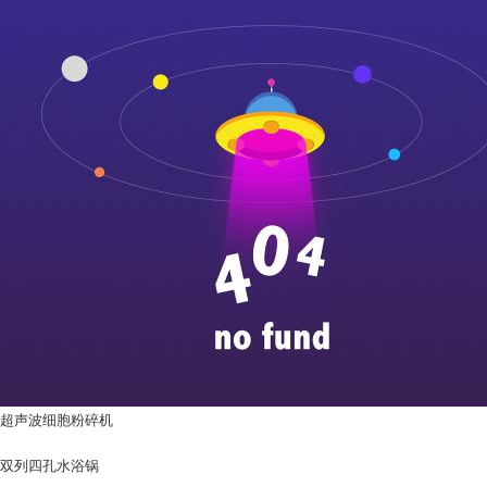
超声波细胞粉碎机
双列四孔水浴锅