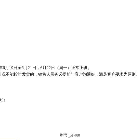
年
6月
19日至
6月
21日，
6月
22日（周一）正常上班。
情况不能按时发货的，销售人员务必提前与客户沟通好，满足客户要求为原则。
理部
型号:jyd-400