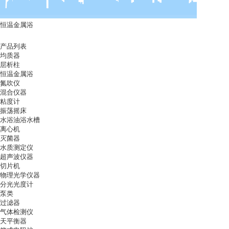
恒温金属浴
产品列表
均质器
层析柱
恒温金属浴
氮吹仪
混合仪器
粘度计
振荡摇床
水浴油浴水槽
离心机
灭菌器
水质测定仪
超声波仪器
切片机
物理光学仪器
分光光度计
泵类
过滤器
气体检测仪
天平衡器