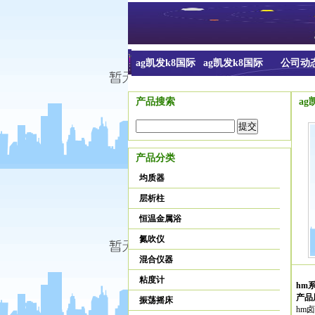
ag凯发k8国际
ag凯发k8国际
公司动
的介绍
产品搜索
a
产品分类
均质器
层析柱
恒温金属浴
氮吹仪
混合仪器
粘度计
hm
产品
振荡摇床
hm