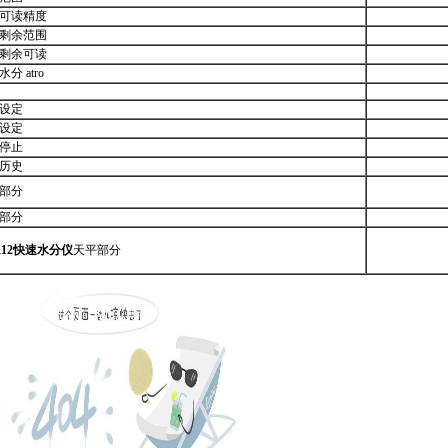
可读精度
剩余范围
剩余可读
分 atro
设定
设定
停止
存历史
部分
部分
-112快速水分仪
天平部分