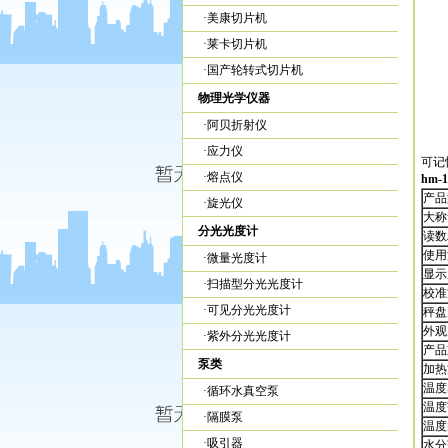
·
美康切片机
·
莱卡切片机
·
国产轮转式切片机
物理光学仪器
·
阿贝折射仪
·
应力仪
可记
·
熔点仪
hm-1
产
·
旋光仪
大称量
分光光度计
读数精
使
·
微量光度计
显
·
扫描型分光光度计
校
·
可见分光光度计
秤盘
外观尺
·
紫外分光光度计
产品重
泵类
加
温
·
循环水真空泵
温
·
隔膜泵
温
·
吸引器
水