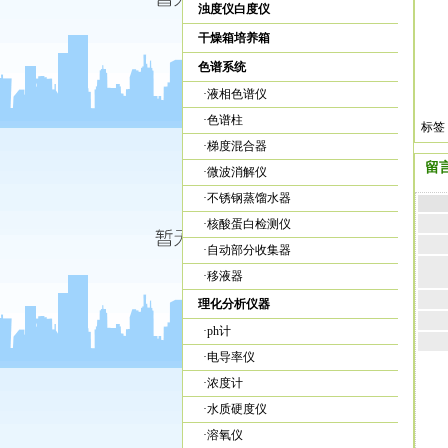
浊度仪白度仪
干燥箱培养箱
色谱系统
·
液相色谱仪
·
色谱柱
标
·
梯度混合器
留
·
微波消解仪
·
不锈钢蒸馏水器
·
核酸蛋白检测仪
·
自动部分收集器
·
移液器
理化分析仪器
·
ph计
·
电导率仪
·
浓度计
·
水质硬度仪
·
溶氧仪