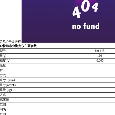
忆多组干燥进程
12
快速水分测定仪
主要参数
品型号
hm-115
(g)
110
度 (g)
0.005
用温度
示屏
准方式
尺寸（mm）
寸(w*l*h)
量 (kg)
热方式
度感应器
度范围
度间隔
分范围