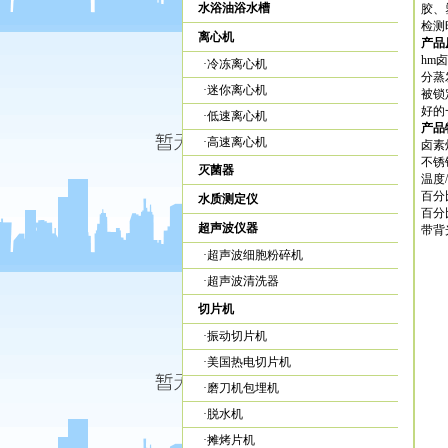
水浴油浴水槽
胶、
检测
离心机
产品
hm
·
冷冻离心机
分蒸
·
迷你离心机
被锁
好的
·
低速离心机
产品
·
高速离心机
卤素
不锈
灭菌器
温度
百分
水质测定仪
百分
超声波仪器
带背
·
超声波细胞粉碎机
·
超声波清洗器
切片机
·
振动切片机
·
美国热电切片机
·
磨刀机包埋机
·
脱水机
·
摊烤片机