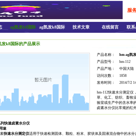
服务热
态
ag凯发k8国际
ag凯发k8国际
技术文章
在线留言
联系
的产品展示
的荣誉证书
g凯发k8国际的产品展示
产品名称：
hm-ag凯
产品型号：
hm-112
产品产地：
中国大陆
访问次数：
1858
发布时间：
2014/7/2 1
hm-112快速水分测
草、化工、纺织、畜牧
验室或生产中的含水率
卤素水分仪比常规的红
系列快速卤素水分仪
用途
卤素
快速水分测定仪
适用于快速检测固体、颗粒、粉末、胶状体及固液混合物中的水分