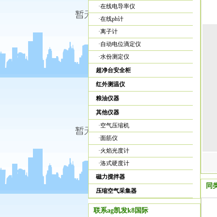
·
在线电导率仪
·
在线ph计
·
离子计
·
自动电位滴定仪
·
水份测定仪
超净台安全柜
红外测温仪
粮油仪器
其他仪器
·
空气压缩机
·
面筋仪
·
火焰光度计
·
洛式硬度计
磁力搅拌器
同
压缩空气采集器
联系ag凯发k8国际