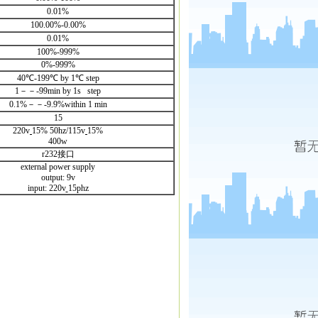
0.01%
100.00%-0.00%
0.01%
100%-999%
0%-999%
40℃-199℃ by 1℃ step
1－－-99min by 1s step
0.1%－－-9.9%within 1 min
15
220v
15% 50hz/115v
15%
400w
r232接口
external power supply
output: 9v
input: 220v
15phz