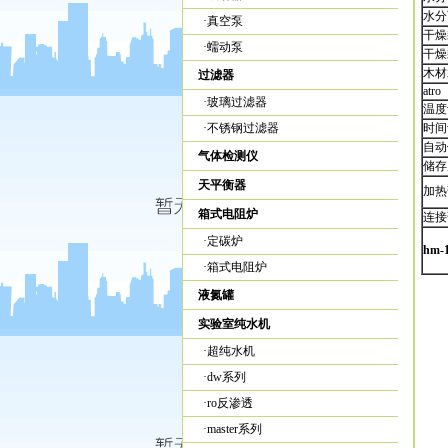
水分
·
真空泵
干燥
·
蠕动泵
干燥
木材水
过滤器
atro
·
玻璃过滤器
温度
·
不锈钢过滤器
时间
自动
气体检测仪
储
天平衡器
加热
箱式电阻炉
连接
·
定碳炉
hm
·
箱式电阻炉
液氮罐
实验室纯水机
·
超纯水机
·
dw系列
·
ro反渗透
·
master系列