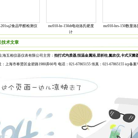
q-201sq2食品甲醛检测仪
mc010-hr-150dt电动洛氏硬度
mc010-hrs-150数
计
关技术文章
上海五相仪器仪表有限公司主营：
拍打式均质器,恒温金属浴,层析柱,氮吹仪,卡式灭菌
：上海市奉贤区金碧路1980弄66号 电话：021-67865155 传真：021-67865155 icp备