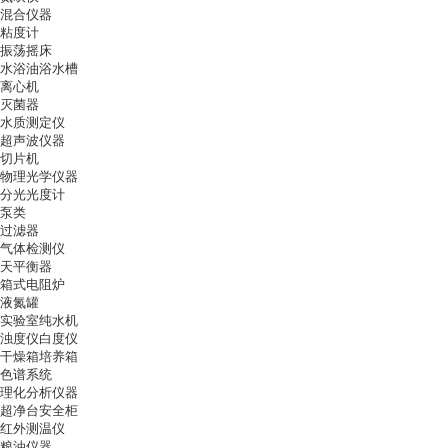
混合仪器
粘度计
振荡摇床
水浴油浴水槽
离心机
灭菌器
水质测定仪
超声波仪器
切片机
物理光学仪器
分光光度计
泵类
过滤器
气体检测仪
天平衡器
箱式电阻炉
液氮罐
实验室纯水机
浊度仪白度仪
干燥箱培养箱
色谱系统
理化分析仪器
超净台安全柜
红外测温仪
粮油仪器