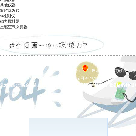
其他仪器
旋转蒸发仪
ss检测仪
磁力搅拌器
压缩空气采集器
ag凯发k8国际
|
关于ag凯发k8国际
|
ag凯发k8国际的产品展示
|
在线留言
|
联系ag凯发k8国际
备案号：
设计制作，未经允许翻录必究 
ag凯发k8国际 copyright © 上海五相仪器仪表有限公司 all rights reserved.
主营产品：恒温金属浴、拍打式均质器、氮吹仪、干燥箱、培养箱、数显粘度计和玻
ag凯发k8国际的友情链接：