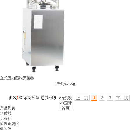
立式压力蒸汽灭菌器
型号:yxq-50g
页次
1
/3 每页20条 总共44条
ag凯发
上一页
2
3
下一页
1
k8国际
产品列表
首页
均质器
层析柱
恒温金属浴
氮吹仪