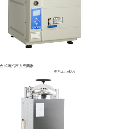
台式蒸汽压力灭菌器
型号:tm-xd35d