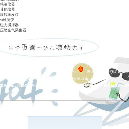
粮油仪器
其他仪器
旋转蒸发仪
ss检测仪
磁力搅拌器
压缩空气采集器
ag凯发k8国际
|
关于ag凯发k8国际
|
ag凯发k8国际的产品展示
|
在线留言
|
联系ag凯发k8国际
备案号：
设计制作，未经允许翻录必究 
ag凯发k8国际 copyright © 上海五相仪器仪表有限公司 all rights reserved.
主营产品：恒温金属浴、拍打式均质器、氮吹仪、干燥箱、培养箱、数显粘度计和玻
ag凯发k8国际的友情链接：