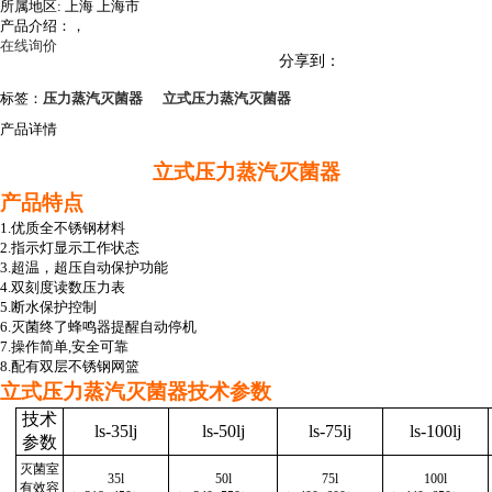
所属地区:
上海 上海市
产品介绍：，
在线询价
分享到：
标签：
压力蒸汽灭菌器
立式压力蒸汽灭菌器
产品详情
立式压力蒸汽灭菌器
产品特点
1.优质全不锈钢材料
2.指示灯显示工作状态
3.超温，超压自动保护功能
4.双刻度读数压力表
5.断水保护控制
6.灭菌终了蜂鸣器提醒自动停机
7.操作简单,安全可靠
8.配有双层不锈钢网篮
立式压力蒸汽灭菌器技术参数
技术
ls-35lj
ls-50lj
ls-75lj
ls-100lj
参数
灭菌室
35l
50l
75l
100l
有效容