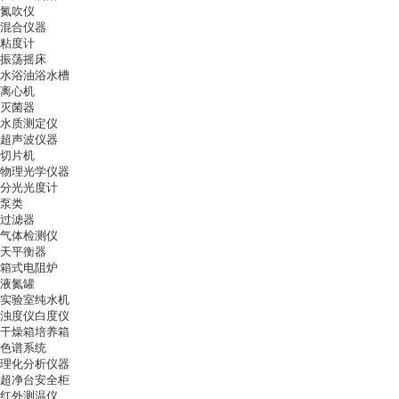
氮吹仪
混合仪器
粘度计
振荡摇床
水浴油浴水槽
离心机
灭菌器
水质测定仪
超声波仪器
切片机
物理光学仪器
分光光度计
泵类
过滤器
气体检测仪
天平衡器
箱式电阻炉
液氮罐
实验室纯水机
浊度仪白度仪
干燥箱培养箱
色谱系统
理化分析仪器
超净台安全柜
红外测温仪