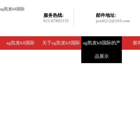
ag凯发k8国际
服务热线:
邮件地址:
021-67865155
juzi0212@163.com
ag凯发k8国际
关于ag凯发k8国际
ag凯发k8国际的产
新
品展示