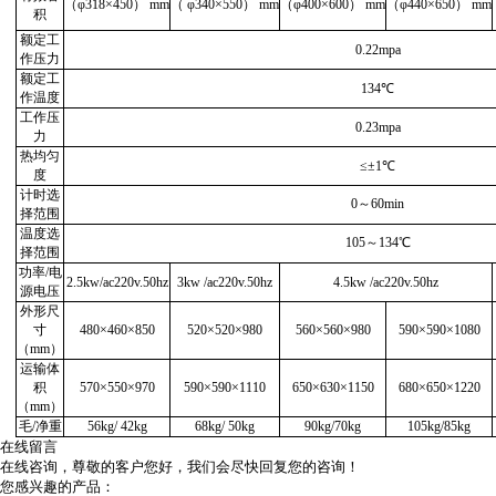
（
φ
318
×
450） mm
（
φ
340
×
550） mm
（
φ
400
×
600） mm
（
φ
440
×
650） mm
积
额定工
0.22mpa
作压力
额定工
134
℃
作温度
工作压
0.23mpa
力
热均匀
≤±1
℃
度
计时选
0
～
60min
择范围
温度选
105
～
134
℃
择范围
功率
/
电
2.5kw/ac220v.50hz
3kw /ac220v.50hz
4.5kw /ac220v.50hz
源电压
外形尺
寸
480
×460×850
520
×520×980
560
×560×980
590
×590×1080
（mm）
运输体
积
570
×550×970
590
×590×1110
650
×630×1150
680
×650×1220
（mm）
毛
/
净重
56kg/ 42kg
68kg/ 50kg
90kg/70kg
105kg/85kg
在线留言
在线咨询，尊敬的客户您好，我们会尽快回复您的咨询！
您感兴趣的产品：