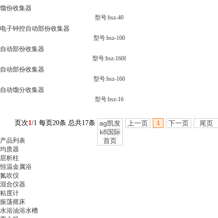
馏份收集器
型号:bsz-40
电子钟控自动部份收集器
型号:bsz-100
自动部份收集器
型号:bsz-160f
自动部份收集器
型号:bsz-160
自动馏分收集器
型号:bsz-16
页次
1
/1 每页20条 总共17条
ag凯发
上一页
下一页
尾页
1
k8国际
产品列表
首页
均质器
层析柱
恒温金属浴
氮吹仪
混合仪器
粘度计
振荡摇床
水浴油浴水槽