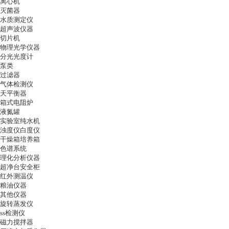
离心机
灭菌器
水质测定仪
超声波仪器
切片机
物理光学仪器
分光光度计
泵类
过滤器
气体检测仪
天平衡器
箱式电阻炉
液氮罐
实验室纯水机
浊度仪白度仪
干燥箱培养箱
色谱系统
理化分析仪器
超净台安全柜
红外测温仪
粮油仪器
其他仪器
旋转蒸发仪
ss检测仪
磁力搅拌器