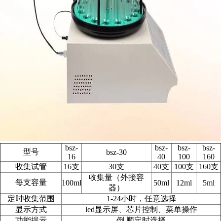
bsz-
bsz-
bsz-
bsz-
型号
bsz-30
16
40
100
160
收集试管
16支
30支
40支
100支
160支
收集量（外接容
每支容量
100ml
50ml
12ml
5ml
器）
定时收集范围
1-24小时，任意选择
显示方式
led显示屏、芯片控制、菜单操作
功能提示
倒,顺定时选择