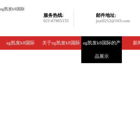
ag凯发k8国际
服务热线:
邮件地址:
021-67865155
juzi0212@163.com
ag凯发k8国际
关于ag凯发k8国际
ag凯发k8国际的产
新
品展示