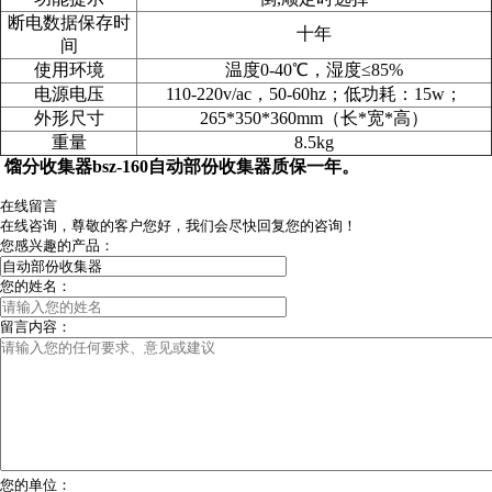
断电数据保存时
十年
间
使用环境
温度0-40℃，湿度≤85%
电源电压
110-220v/ac，50-60hz；低功耗：15w；
外形尺寸
265*350*360mm（长*宽*高）
重量
8.5kg
馏分收集器bsz-160
自动部份收集器
质保一年。
在线留言
在线咨询，尊敬的客户您好，我们会尽快回复您的咨询！
您感兴趣的产品：
您的姓名：
留言内容：
您的单位：