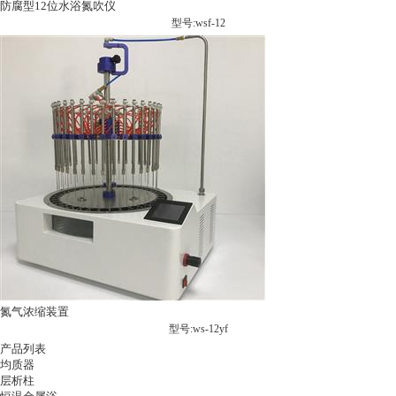
防腐型12位水浴氮吹仪
型号:wsf-12
氮气浓缩装置
型号:ws-12yf
产品列表
均质器
层析柱