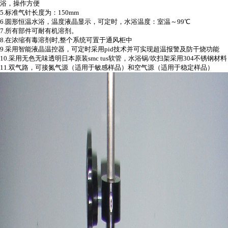
浴，操作方便
5.
标准气针长度为：
150mm
6.
圆形恒温水浴，温度液晶显示，可定时，水浴温度：室温～
99
℃
7.
所有部件可耐有机溶剂。
8.
在浓缩有毒溶剂时
,
整个系统可置于通风柜中
9.
采用
智能液晶温控器，可定时采用
pid
技术并可实现超温报警及防干烧功能
10.
采用无色无味透明日本原装
smc tus
软管，水浴锅
/
吹扫架采用
304
不锈钢材料
11.
双气路，可接氮气源（适用于敏感样品）和空气源（适用于稳定样品）