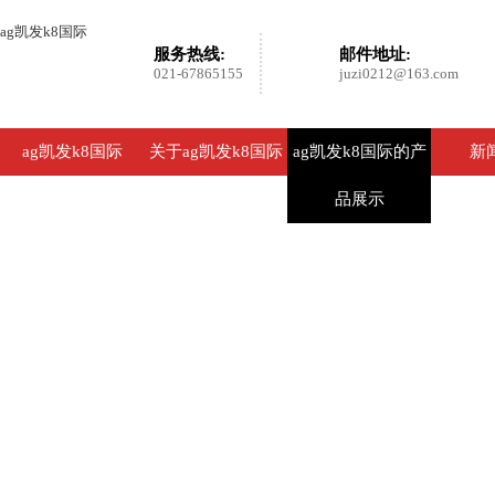
ag凯发k8国际
服务热线:
邮件地址:
021-67865155
juzi0212@163.com
ag凯发k8国际
关于ag凯发k8国际
ag凯发k8国际的产
新
品展示