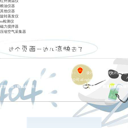
红外测温仪
粮油仪器
其他仪器
旋转蒸发仪
ss检测仪
磁力搅拌器
压缩空气采集器
ag凯发k8国际
|
关于ag凯发k8国际
|
ag凯发k8国际的产品展示
|
在线留言
|
联系ag凯发k8国际
备案号：
设计制作，未经允许翻录必究 
ag凯发k8国际 copyright © 上海五相仪器仪表有限公司 all rights reserved.
主营产品：恒温金属浴、拍打式均质器、氮吹仪、干燥箱、培养箱、数显粘度计和玻
ag凯发k8国际的友情链接：