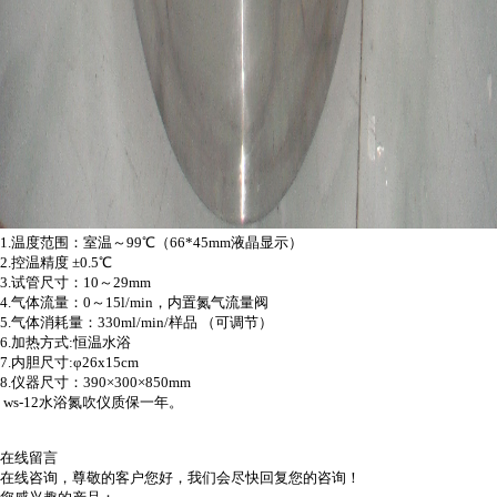
1.
温度范围：室温～
99
℃（
66*45mm
液晶显示）
2.
控温精度 ±
0.5
℃
3.
试管尺寸：
10
～
29mm
4.
气体流量：
0
～
15l/min
，内置氮气流量阀
5.
气体消耗量：
330ml/min/
样品 （可调节）
6.
加热方式
:
恒温水浴
7.
内胆尺寸
:
φ
26x15cm
8.
仪器尺寸：
390
×
300
×
850mm
ws-12水浴氮吹仪质保一年。
在线留言
在线咨询，尊敬的客户您好，我们会尽快回复您的咨询！