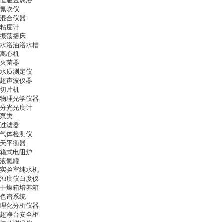
恒温金属浴
氮吹仪
混合仪器
粘度计
振荡摇床
水浴油浴水槽
离心机
灭菌器
水质测定仪
超声波仪器
切片机
物理光学仪器
分光光度计
泵类
过滤器
气体检测仪
天平衡器
箱式电阻炉
液氮罐
实验室纯水机
浊度仪白度仪
干燥箱培养箱
色谱系统
理化分析仪器
超净台安全柜