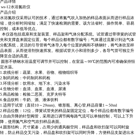
产品详情
ws-12水浴氮吹仪
产品介绍
水浴氮吹仪采用认可的技术，通过将氮气吹入加热的样品表面从而进行样品浓
缩，使分析时间缩短，满足了快速检测的需要。该方法省时、操作简单、容易
控制，成本低等优点。
本仪器包括底座和支架装置、样品架和气体分配系统。试管通过带弹簧的试管
夹和支撑盘来固定位置。每个样品位都有数字编号；气体通过流量计到达气体
分配系统，灵活的引导管将气体导入每个位置的阀和不锈钢针，将气体吹至样
品表面，从而使溶剂快速挥发。根据试管大小和溶剂多少，各导气管可独立升
降至合适的高度。
圆形不锈钢水浴温度可调节并可以控制，在室温～
99
℃的范围内可准确保持恒
定水温。
1.
农残分析：蔬菜、水果、谷物、植物组织等
2.
制药药检：中药制药和药检
3.
环境分析：饮用水、地下水、污染水等
4.
生物分析：血清、血浆、血液、尿液
5.
商品检验：检验二恶英、克罗夫特等
6.
食品饮料：牛奶、酒、液体饮料
1.
适用于试管（直径
10
～
29mm)
、锥形瓶、离心管
,
样品容量
1
～
50ml
2.
样品位数：
12
位，弹簧试管夹的样品架固定定位，每个样品位都有数字编号
3.
自由升降的针型阀管，采用进口调节
阀每路气流可以单独控制，可以上下升
降，使用氮气和空气吹扫样品表面。
4.
圆形结构，尺寸紧凑，占用少的通风橱空间，样品盘和吹扫架可以同时旋
转，防止样品交叉污染，样品盘和吹扫架可以同时升降，方便样品支架进出水