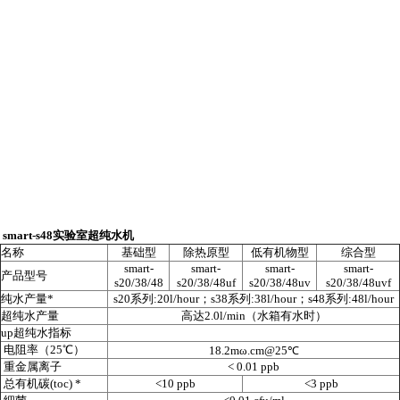
smart-s48实验室超纯水机
名称
基础型
除热原型
低有机物型
综合型
smart-
smart-
smart-
smart-
产品型号
s20/38/48
s20/38/48uf
s20/38/48uv
s20/38/48uvf
纯水产量
*
s20
系列
:20l/hour
；
s38
系列
:38l/hour
；
s48
系列
:48l/hour
超纯水产量
高达
2.0l/min
（水箱有水时）
up
超纯水指标
电阻率（
25℃
）
18.2mω.cm@25℃
重金属离子
< 0.01 ppb
总有机碳
(toc) *
<10 ppb
<3 ppb