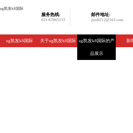
ag凯发k8国际
服务热线:
邮件地址:
021-67865155
juzi0212@163.com
ag凯发k8国际
关于ag凯发k8国际
ag凯发k8国际的产
新
品展示