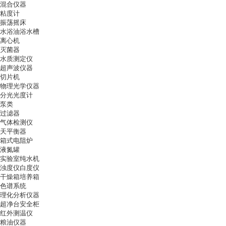
混合仪器
粘度计
振荡摇床
水浴油浴水槽
离心机
灭菌器
水质测定仪
超声波仪器
切片机
物理光学仪器
分光光度计
泵类
过滤器
气体检测仪
天平衡器
箱式电阻炉
液氮罐
实验室纯水机
浊度仪白度仪
干燥箱培养箱
色谱系统
理化分析仪器
超净台安全柜
红外测温仪
粮油仪器