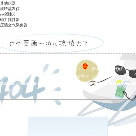
其他仪器
旋转蒸发仪
ss检测仪
磁力搅拌器
压缩空气采集器
ag凯发k8国际
|
关于ag凯发k8国际
|
ag凯发k8国际的产品展示
|
在线留言
|
联系ag凯发k8国际
备案号：
设计制作，未经允许翻录必究 
ag凯发k8国际 copyright © 上海五相仪器仪表有限公司 all rights reserved.
主营产品：恒温金属浴、拍打式均质器、氮吹仪、干燥箱、培养箱、数显粘度计和玻
ag凯发k8国际的友情链接：