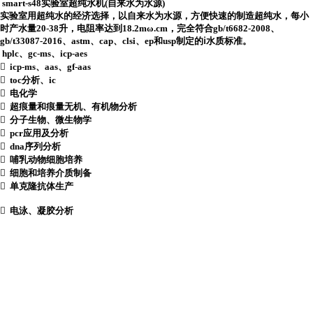
smart-s48实验室超纯水机(自来水为水源)
实验室用超纯水的经济选择，以自来水为水源，方便快速的制造超纯水，每小
时产水量
20-38
升，电阻率达到
18.2m
ω
.cm
，完全符合
gb/t6682-2008
、
gb/t33087-2016
、
astm
、
cap
、
clsi
、
ep
和
usp
制定的ⅰ水质标准。
hplc
、
gc-ms
、
icp-aes
 icp-ms
、
aas
、
gf-aas
 toc
分析、
ic

电化学

超痕量和痕量无机、有机物分析

分子生物、微生物学
 pcr
应用及分析
 dna
序列分析

哺乳动物细胞培养

细胞和培养介质制备

单克隆抗体生产

电泳、凝胶分析