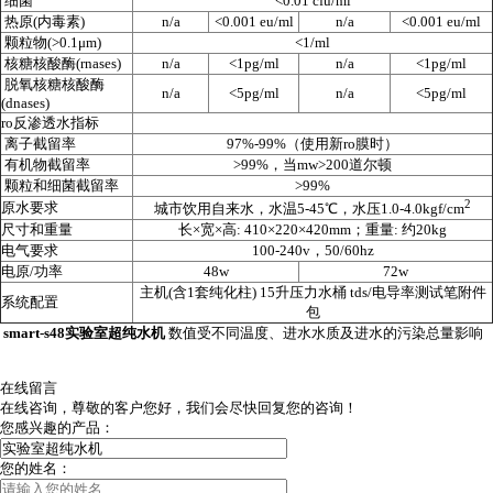
细菌
<0.01 cfu/ml
热原
(
内毒素
)
n/a
<0.001 eu/ml
n/a
<0.001 eu/ml
颗粒物
(>0.1μm)
<1/ml
核糖核酸酶
(rnases)
n/a
<1pg/ml
n/a
<1pg/ml
脱氧核糖核酸酶
n/a
<5pg/ml
n/a
<5pg/ml
(dnases)
ro
反渗透水指标
离子截留率
97%-99%
（使用新
ro
膜时）
有机物截留率
>99%
，当
mw>200
道尔顿
颗粒和细菌截留率
>99%
2
原水要求
城市饮用自来水，水温
5-45℃
，水压
1.0-4.0kgf/cm
尺寸和重量
长
×
宽
×
高
: 410×220×420mm
；重量
:
约
20kg
电气要求
100-240v
，
50/60hz
电原
/
功率
48w
72w
主机
(
含
1
套纯化柱
) 15
升压力水桶
tds/
电导率测试笔附件
系统配置
包
smart-s48实验室超纯水机
数值受不同温度、进水水质及进水的污染总量影响
在线留言
在线咨询，尊敬的客户您好，我们会尽快回复您的咨询！
您感兴趣的产品：
您的姓名：