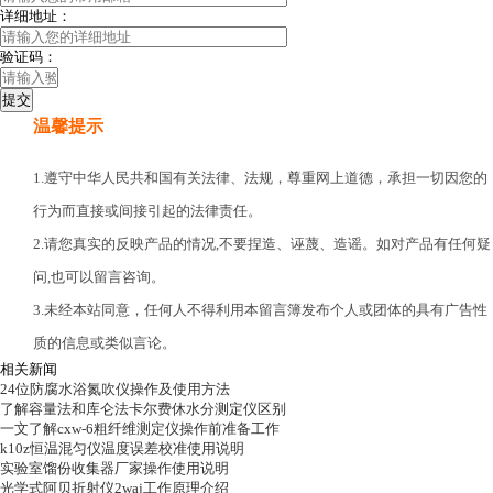
详细地址：
验证码：
温馨提示
1.遵守中华人民共和国有关法律、法规，尊重网上道德，承担一切因您的
行为而直接或间接引起的法律责任。
2.请您真实的反映产品的情况,不要捏造、诬蔑、造谣。如对产品有任何疑
问,也可以留言咨询。
3.未经本站同意，任何人不得利用本留言簿发布个人或团体的具有广告性
质的信息或类似言论。
相关新闻
24位防腐水浴氮吹仪操作及使用方法
了解容量法和库仑法卡尔费休水分测定仪区别
一文了解cxw-6粗纤维测定仪操作前准备工作
k10z恒温混匀仪温度误差校准使用说明
实验室馏份收集器厂家操作使用说明
光学式阿贝折射仪2waj工作原理介绍