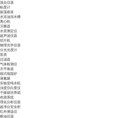
混合仪器
粘度计
振荡摇床
水浴油浴水槽
离心机
灭菌器
水质测定仪
超声波仪器
切片机
物理光学仪器
分光光度计
泵类
过滤器
气体检测仪
天平衡器
箱式电阻炉
液氮罐
实验室纯水机
浊度仪白度仪
干燥箱培养箱
色谱系统
理化分析仪器
超净台安全柜
红外测温仪
粮油仪器