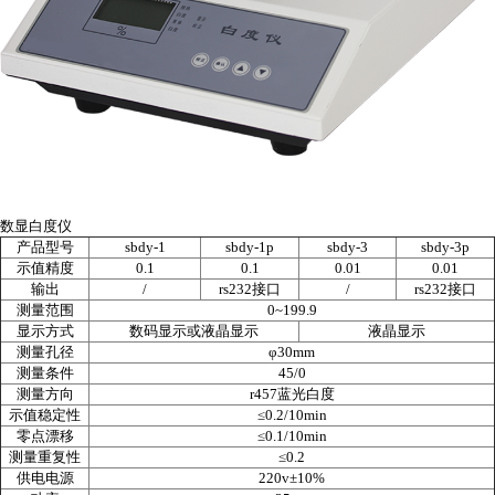
数显白度仪
产品型号
sbdy-1
sbdy-1p
sbdy-3
sbdy-3p
示值精度
0.1
0.1
0.01
0.01
输出
/
rs232
接口
/
rs232
接口
测量范围
0~199.9
显示方式
数码显示或液晶显示
液晶显示
测量孔径
φ
30mm
测量条件
45/0
测量方向
r457
蓝光白度
示值稳定性
≤
0.2/10min
零点漂移
≤
0.1/10min
测量重复性
≤
0.2
供电电源
220v±10%