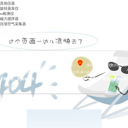
其他仪器
旋转蒸发仪
ss检测仪
磁力搅拌器
压缩空气采集器
ag凯发k8国际
|
关于ag凯发k8国际
|
ag凯发k8国际的产品展示
|
在线留言
|
联系ag凯发k8国际
备案号：
设计制作，未经允许翻录必究 
ag凯发k8国际 copyright © 上海五相仪器仪表有限公司 all rights reserved.
主营产品：恒温金属浴、拍打式均质器、氮吹仪、干燥箱、培养箱、数显粘度计和玻
ag凯发k8国际的友情链接：