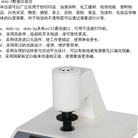
sbdy-3
数显白度仪
本仪器可以广泛应用于纺织印染、油漆涂料、化工建材、纸张纸板、塑料制
品、白色水泥、陶瓷、搪瓷、瓷土、淀粉、面粉、食盐、洗涤剂、化妆品等物
体的白度测量。对于纸张的不透明度可以通过测量进行计算。
a
、
sbdy-1p
、
sbdy-3p
具有
rs232
通讯接口，可用于连接打印机。
b
、采用高效率，低损耗开关电源，使可靠性更高。
c
、采用优质进口元器件，使工作更稳定，使用寿命更长。
d
、采用简洁的光路设计，使用、维护更简单。
e
、采用合理的试样座与活动平台设计，可以有效地避免测量孔口漏光现象。
f
、采用国家标定白板来传递校正值，使测量值
更准确。