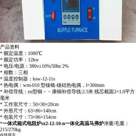
产品资料
* 额定温度：1000℃
* 额定功率：12kw
* 电压/电源：380v±10%/50hz 2%
* 相数：三相
* 温度控制器：ksw-12-11s
* 热电偶：wrn-010 型镍铬-镍硅热电偶，l=300mm
* 补偿导线：eu型铜－－康铜补偿导线:2.5米 线芯截面2×1.0平方
毫米
* 工作室尺寸：50×30×20cm
* 外形尺寸：63×86×140cm
* 包装尺寸：73×96×154cm
*
一体式箱式电阻炉sx2-12-10-n一体化高温马弗炉
净重/毛重：
215/270kg
在线留言