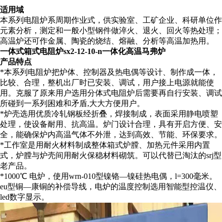
适用域
本系列电阻炉系周期作业式，供实验室、工矿企业、科研单位作
元素分析，测定和一般小型钢件做淬火、退火、回火等热处理；
高温炉还可作金属、陶瓷的烧结、熔融、分析等高温加热用。
一体式箱式电阻炉sx2-12-10-n一体化高温
马弗炉
产品特点
*本系列电阻炉把炉体、控制器及热电偶等设计、制作成一体，
比较、合理，整机出厂时已安装、调试，用户接上电源就能使
用。克服了原来用户选用分体式电阻炉后需要再自行安装、调试
所碰到一系列困难和矛盾,大大方便用户。
*炉壳选用优质冷轧钢板经折叠，焊接制成，表面采用静电喷塑
处理，使设备耐用、抗高温。炉门设计合理，具有开启方便、安
全，能确保炉内高温气体不外泄，达到高效、节能、环保要求。
*工作室是用耐火材料制成整体箱式炉膛、加热元件采用内置
式，炉膛与炉壳间用耐火保稳材料砌筑。可以代替已淘汰的srj型
老产品。
*1000℃ 电炉，使用wrn-010型镍铬—镍硅热电偶，l=300毫米。
eu型铜—康铜的补偿导线，电炉的温度控制选用智能型控温仪、
led数字显示。