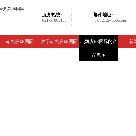
ag凯发k8国际
服务热线:
邮件地址:
021-67865155
juzi0212@163.com
ag凯发k8国际
关于ag凯发k8国际
ag凯发k8国际的产
新
品展示