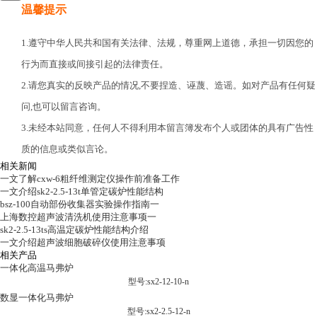
温馨提示
1.遵守中华人民共和国有关法律、法规，尊重网上道德，承担一切因您的
行为而直接或间接引起的法律责任。
2.请您真实的反映产品的情况,不要捏造、诬蔑、造谣。如对产品有任何疑
问,也可以留言咨询。
3.未经本站同意，任何人不得利用本留言簿发布个人或团体的具有广告性
质的信息或类似言论。
相关新闻
一文了解cxw-6粗纤维测定仪操作前准备工作
一文介绍sk2-2.5-13t单管定碳炉性能结构
bsz-100自动部份收集器实验操作指南一
上海数控超声波清洗机使用注意事项一
sk2-2.5-13ts高温定碳炉性能结构介绍
一文介绍超声波细胞破碎仪使用注意事项
相关产品
一体化高温马弗炉
型号:sx2-12-10-n
数显一体化马弗炉
型号:sx2-2.5-12-n