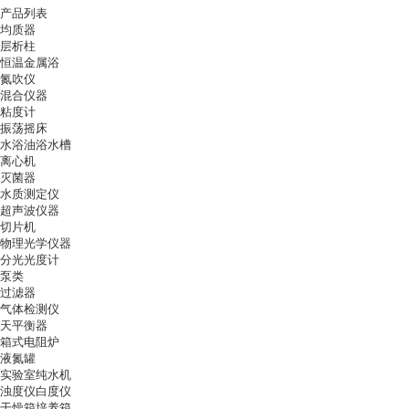
产品列表
均质器
层析柱
恒温金属浴
氮吹仪
混合仪器
粘度计
振荡摇床
水浴油浴水槽
离心机
灭菌器
水质测定仪
超声波仪器
切片机
物理光学仪器
分光光度计
泵类
过滤器
气体检测仪
天平衡器
箱式电阻炉
液氮罐
实验室纯水机
浊度仪白度仪
干燥箱培养箱