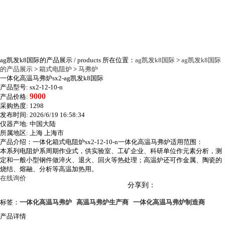
ag凯发k8国际的产品展示
/ products
所在位置：
ag凯发k8国际
>
ag凯发k8国际
的产品展示
>
箱式电阻炉
>
马弗炉
一体化高温马弗炉sx2-ag凯发k8国际
产品型号:
sx2-12-10-n
9000
产品价格:
采购热度:
1298
发布时间:
2026/6/19 16:58:34
仪器产地:
中国大陆
所属地区:
上海 上海市
产品介绍：一体化箱式电阻炉sx2-12-10-n一体化高温马弗炉适用范围：
本系列电阻炉系周期作业式，供实验室、工矿企业、科研单位作元素分析，测
定和一般小型钢件做淬火、退火、回火等热处理；高温炉还可作金属、陶瓷的
烧结、熔融、分析等高温加热用。
在线询价
分享到：
标签：
一体化高温马弗炉
高温马弗炉生产商
一体化高温马弗炉制造商
产品详情