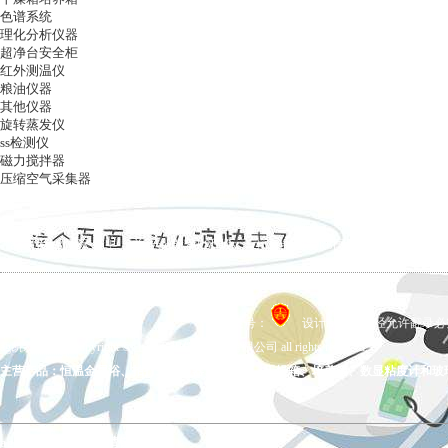
色谱系统
理化分析仪器
超净台安全柜
红外测温仪
粮油仪器
其他仪器
旋转蒸发仪
ss检测仪
磁力搅拌器
压缩空气采集器
ag凯发k8国际
|
关于ag凯发k8国际
|
ag凯发k8国际的产品展示
|
在线留言
|
联系ag凯发k8国际
备案号：
设计制作，未经允许翻录必究 
ag凯发k8国际 copyright © 上海五相仪器仪表有限公司 all rights reserved.
主营产品：恒温金属浴、拍打式均质器、氮吹仪、干燥箱、培养箱、数显粘度计和玻
ag凯发k8国际的友情链接：