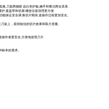
取换
,
刀架两侧新 设白色护板
,
搁手和整洁两全其美
.
维护
,
遮盖带和切屑 糟使仪器清理更方便
.
功能保证安全调 换切片蜡块
,
使操作过程更加安全。
在刀架上，获得较佳的切片效果和取片质量。
使操作者更安全
,
方便地使用刀片
.
。
种标本的需求。