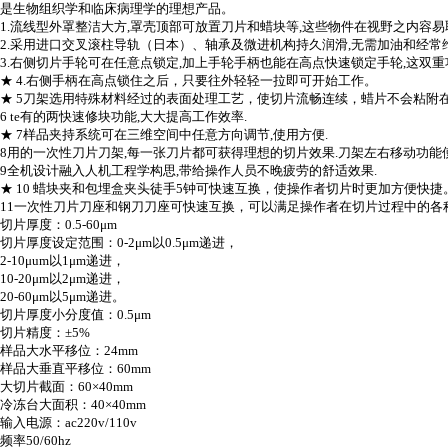
是生物组织学和临床病理学的理想产品。
1.
流线型外罩整洁大方
,
罩壳顶部可放置刀片和蜡块等
,
这些物件在视野之内容易
2.
采用进口交叉滚柱导轨（日本）、轴承及微进机构持久润滑
,
无需加油和经常
3.
右侧切片手轮可在任意点锁定
,
加上手轮手柄也能在高点快速锁定手轮
,
这双重
★
4.
右侧手柄在高点锁住之后，只要往外轻轻一拉即可开始工作。
★
5
刀架选用特殊材料经过的表面处理工艺，使切片流畅连续，蜡片不会粘附
6 te
有的两快速修块功能
,
大大提高工作效率
.
★
7
样品夹持系统可在三维空间中任意方向调节
,
使用方便
.
8
用的一次性刀片刀架
,
每一张刀片都可获得理想的切片效果
.
刀架左右移动功能
9
全机设计融入人机工程学构思
,
带给操作人员不晚疲劳的舒适效果
.
★
10
蜡块夹和包埋盒夹头徒手
5
钟可快速互换，使操作者切片时更加方便快捷
11
一次性刀片刀座和钢刀刀座可快速互换，可以满足操作者在切片过程中的各
切片厚度：
0.5-60
μ
m
切片厚度设定范围：
0-2
μ
m
以
0.5
μ
m
递进，
2-10
μ
um
以
1
μ
m
递进，
10-20
μ
m
以
2
μ
m
递进，
20-60
μ
m
以
5
μ
m
递进。
切片厚度小分度值：
0.5
μ
m
切片精度：±
5%
样品大水平移位：
24mm
样品大垂直平移位：
60mm
大切片截面：
60
×
40mm
冷冻台大面积：
40
×
40mm
输入电源：
ac220v/110v
频率
50/60hz