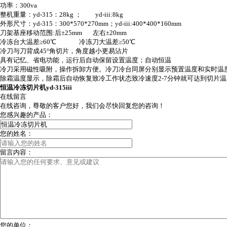
功率：
300va
整机重量：
yd-315
：
28kg
；
yd-iii:8kg
外形尺寸：
yd-315
：
300*570*270mm
；
yd-iii:400*400*160mm
刀架基座移动范围
:
后±
25mm
左右±
20mm
冷冻台大温差≥
60
℃
冷冻刀大温差≥
50
℃
冷刀与刀背成
45
°角切片，角度越小更易沾片
具有记忆、省电功能，运行后自动保留设置温度；自动恒温
冷刀采用磁性吸附，操作拆卸方便。冷刀冷台同屏分别显示预置温度和实时温
除霜温度显示，除霜后自动恢复致冷工作状态致冷速度
2-7
分钟就可达到切片温
恒温冷冻切片机
yd-315iii
在线留言
在线咨询，尊敬的客户您好，我们会尽快回复您的咨询！
您感兴趣的产品：
您的姓名：
留言内容：
您的单位：