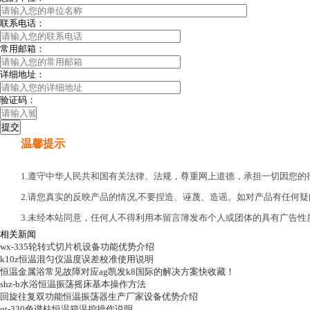
联系电话：
常用邮箱：
详细地址：
验证码：
温馨提示
1.遵守中华人民共和国有关法律、法规，尊重网上道德，承担一切因您
2.请您真实的反映产品的情况,不要捏造、诬蔑、造谣。如对产品有任何疑
3.未经本站同意，任何人不得利用本留言簿发布个人或团体的具有广告性
相关新闻
wx-335轮转式切片机设备功能优势介绍
k10z恒温混匀仪温度误差校准使用说明
恒温金属浴常见故障对应ag凯发k8国际的解决方案快收藏！
shz-b水浴恒温振荡摇床基本操作方法
回旋往复双功能恒温振荡器生产厂家设备优势介绍
qt-330色谱柱恒温箱温控操作说明