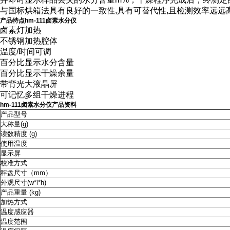
与国标烘箱法具有良好的一致性,具有可替代性,且检测效率远远
产品特点
hm-111卤素水分仪
卤素灯加热
不锈钢加热腔体
温度/时间可调
百分比显示水分含量
百分比显示干燥余量
带背光大液晶屏
可记忆多组干燥进程
hm-111卤素水分仪
产品资料
产品型号
大称量(g)
读数精度 (g)
使用温度
显示屏
校准方式
秤盘尺寸（mm）
外观尺寸(w*l*h)
产品重量 (kg)
加热方式
温度感应器
温度范围