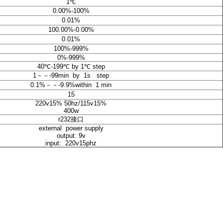
1℃
0.00%-100%
0.01%
100.00%-0.00%
0.01%
100%-999%
0%-999%
40℃-199℃ by 1℃ step
1－－-99min by 1s step
0.1%－－-9.9%within 1 min
15
220v15% 50hz/115v15%
400w
r232接口
external power supply
output: 9v
input: 220v15phz