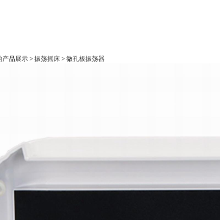
际的产品展示
>
振荡摇床
>
微孔板振荡器