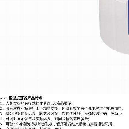
wb20恒温振荡器产品特点
1
．人机友好的触摸式操作界面
,lcd
液晶显示
;
2
．具有对微孔板进行上下加热功能，使微孔板的每个孔能够均匀地被加热
;
3
．微处理器控制温度、转速和时间，温控线性好、振荡转速准确、波动小
;
4
．可同时显示设置和实际温度、时间和振荡速度参数
;
5
．可放
2
个标准酶标板和微孔板，程序运行结束后发出声音报警讯号
;