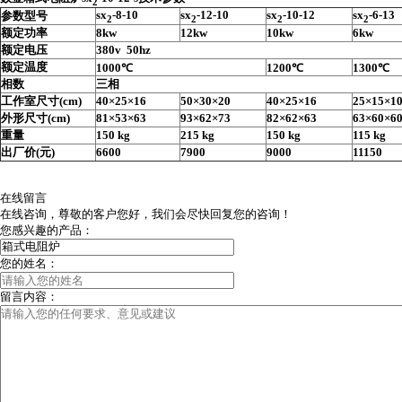
2
sx
-8-10
sx
-12-10
sx
-10-12
sx
-6-13
参数型号
2
2
2
2
额定功率
8kw
12kw
10kw
6kw
额定电压
380v 50hz
额定温度
1000℃
1200℃
1300℃
相数
三相
工作室尺寸(cm)
40×25×16
50×30×20
40×25×16
25×15×1
外形尺寸(cm)
81×53×63
93×62×73
82×62×63
63×60×6
重量
150 kg
215 kg
150 kg
115 kg
出厂价(元)
6600
7900
9000
11150
在线留言
在线咨询，尊敬的客户您好，我们会尽快回复您的咨询！
您感兴趣的产品：
您的姓名：
留言内容：