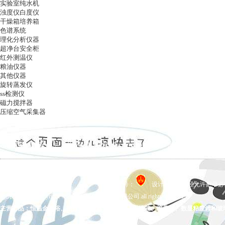
实验室纯水机
浊度仪白度仪
干燥箱培养箱
色谱系统
理化分析仪器
超净台安全柜
红外测温仪
粮油仪器
其他仪器
旋转蒸发仪
ss检测仪
磁力搅拌器
压缩空气采集器
ag凯发k8国际
|
关于ag凯发k8国际
|
ag凯发k8国际的产品展示
|
在线留言
|
联系ag凯发k8国际
备案号：
设计制作，未经允许翻录必究 
ag凯发k8国际 copyright © 上海五相仪器仪表有限公司 all rights reserved.
主营产品：恒温金属浴、拍打式均质器、氮吹仪、干燥箱、培养箱、数显粘度计和玻