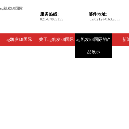
ag凯发k8国际
服务热线:
邮件地址:
021-67865155
juzi0212@163.com
ag凯发k8国际
关于ag凯发k8国际
ag凯发k8国际的产
新
品展示