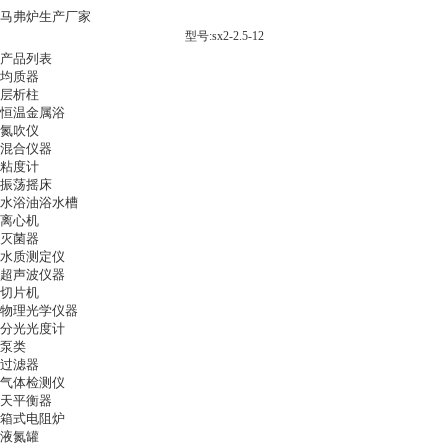
马弗炉生产厂家
型号:sx2-2.5-12
产品列表
均质器
层析柱
恒温金属浴
氮吹仪
混合仪器
粘度计
振荡摇床
水浴油浴水槽
离心机
灭菌器
水质测定仪
超声波仪器
切片机
物理光学仪器
分光光度计
泵类
过滤器
气体检测仪
天平衡器
箱式电阻炉
液氮罐