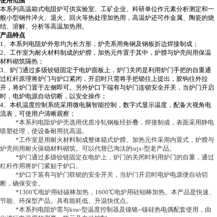
使用范围
本系列
高温箱式电阻炉可供实验室、工矿企业、科研单位作元素分析测定和一
般小型钢件淬火、退火、回火等热处理加热用，高温炉还可作金属、陶瓷的烧
结、溶解、分析等高温加热用。
产品特点
1
、本系列电阻炉外形均为长方形，炉壳系用角钢及钢板折边焊接制成；
2
、工作室为耐火材料制成的炉膛，加热元件置于其中，炉膛与炉壳间用保温
材料砌筑隔热；
3
、炉门通过多级铰链固定于电炉面板上，炉门关闭是利用炉门手把的自重通
过杠杆原理将炉门与炉口紧闭，开启时只需将手把锁往上提出，胶钩往外拉
开，将炉门置于左侧即可。另外炉口下端有与炉门连锁安全开关，当炉门开启
时，电炉电源自动切断，以安全操作；
4
、本机温度控制系统采用微电脑智能控制，数字式显示温度，配备大视角电
流表，可使用户清晰观察；
*
本系列电阻炉炉壳选用优质冷轧钢板经折叠，焊接制成，表面采用静电
喷塑处理，使设备耐用抗高温。
*
工作室是用耐火材料制成整体箱式炉膛、加热元件采用内置式，炉膛与
炉壳间用耐火保稳材料砌筑。可以代替已淘汰的srjx-型老产品。
*
炉门通过多级铰链固定在电炉上，炉门的关闭时利用炉门的自重，通过
杠杆作用将炉门紧贴于炉口。
*
炉口下装有与炉门联锁的安全开关，当炉门开启时电炉电源便自动切
断，确保安全。
*1300
℃
电炉用硅碳棒加热，1600℃
电炉用硅钼棒加热。本产品是快速、
节能、环保型产品。具有能耗低、升温快优点。
*
本系列电阻炉需与ksw-型温度控制器及镍铬--镍硅热电偶配套使用，由