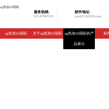
ag凯发k8国际
服务热线:
邮件地址:
021-67865155
juzi0212@163.com
ag凯发k8国际
关于ag凯发k8国际
ag凯发k8国际的产
新
品展示