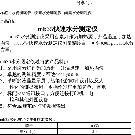
分享到：
标签：
水份测定仪
快速水分测定仪
卤素水分测定仪
产品详情
mb35
快速水分测定仪
mb35
水分测定仪采用卤素灯作为加热源，升温迅速，加热
均匀；
型快速水分测定仪测量精度高，可达
水分
mb35
0.001g
/0.01%
含量。
mb35
水分测定仪独特的产品特点：
1
、采用卤素灯作为加热源，升温迅速，加热均匀
2
、卓越的测量精度，可达
0.001g
/0.01%
3
、清晰的液晶显示屏，智能化的软件设计以及人
性化的键盘布局，令操作过程更加简单、直观
4
、标配
通讯接口，方便连接打印机、电
rs232
脑和其他外围设备
5
、符合
规范的打印数据输出
glp
mb35
水分测定仪详细技术参数：
型号
mb35
35
量程（
g
）