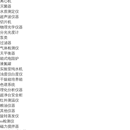
离心机
灭菌器
水质测定仪
超声波仪器
切片机
物理光学仪器
分光光度计
泵类
过滤器
气体检测仪
天平衡器
箱式电阻炉
液氮罐
实验室纯水机
浊度仪白度仪
干燥箱培养箱
色谱系统
理化分析仪器
超净台安全柜
红外测温仪
粮油仪器
其他仪器
旋转蒸发仪
ss检测仪
磁力搅拌器