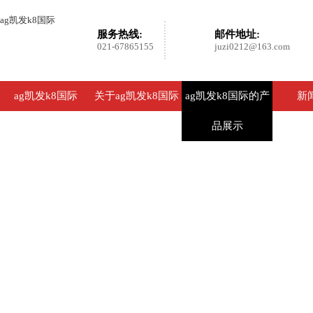
ag凯发k8国际
服务热线:
邮件地址:
021-67865155
juzi0212@163.com
ag凯发k8国际
关于ag凯发k8国际
ag凯发k8国际的产
新
品展示