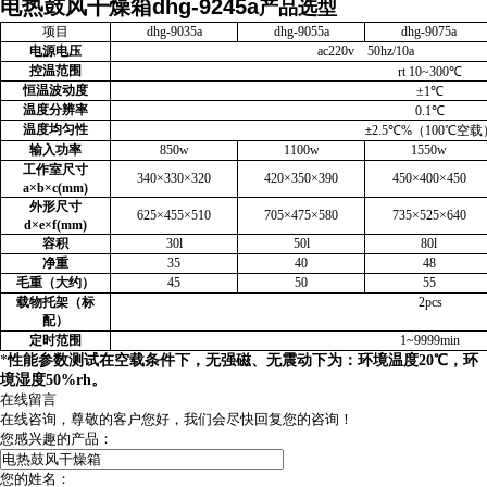
电热鼓风干燥箱dhg-9245a
产品选型
项目
dhg-9035a
dhg-9055a
dhg-9075a
电源电压
ac220v 50hz/10a
控温范围
rt 10~300
℃
恒温波动度
±
1
℃
温度分辨率
0.1
℃
温度均匀性
2.5
℃
%
（
100
℃
空载
±
输入功率
850w
1100w
1550w
工作室尺寸
340
×
330
×
320
420
×
350
×
390
450
×
400
×
450
a
×
b
×
c(mm)
外形尺寸
625
×
455
×
510
705
×
475
×
580
735
×
525
×
640
d
×
e
×
f(mm)
容积
30l
50l
80l
净重
35
40
48
毛重（大约）
45
50
55
载物托架（标
2pcs
配）
定时范围
1~9999min
*
性能参数测试在空载条件下，无强磁、无震动下为：环境温度
20
℃，环
境湿度
50%rh
。
在线留言
在线咨询，尊敬的客户您好，我们会尽快回复您的咨询！
您感兴趣的产品：
您的姓名：