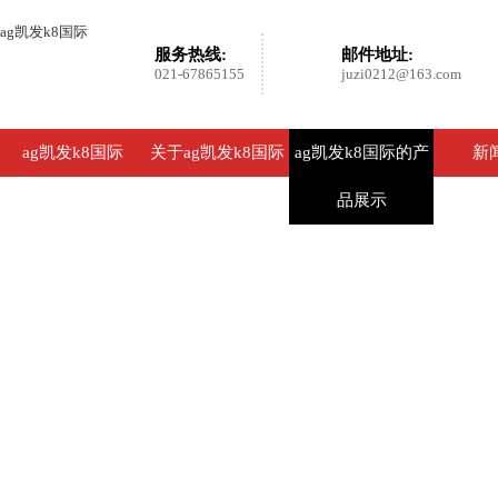
ag凯发k8国际
服务热线:
邮件地址:
021-67865155
juzi0212@163.com
ag凯发k8国际
关于ag凯发k8国际
ag凯发k8国际的产
新
品展示