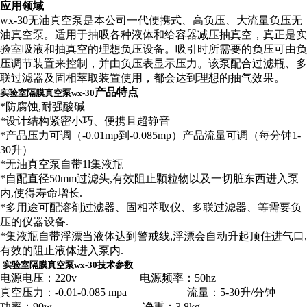
应用领域
wx-30
无油真空泵
是本公司一代便携式
、高负压、大流量负压无
油真空泵。适用于抽吸各种液体和给容器减压抽真空，真正是实
验室吸液和抽真空的理想负压设备。吸引时所需要的负压可由负
压调节装置来控制，并由负压表显示压力。该泵配合过滤瓶、多
联过滤器及固相萃取装置使用，都会达到理想的抽气效果
。
产品特点
实验室隔膜真空泵wx-30
*
防腐蚀,耐强酸碱
*
设计结构紧密小巧、便携且超静音
*
产品压力可调（-0.01mp到-0.085mp）产品流量可调（每分钟1-
30升）
*
无油真空泵自带1l集液瓶
*
自配直径50mm过滤头,有效阻止颗粒物以及一切脏东西进入泵
内,使得寿命增长.
*
多用途可配溶剂过滤器、固相萃取仪、多联过滤器、等需要负
压的仪器设备.
*
集液瓶自带浮漂当液体达到警戒线,浮漂会自动升起顶住进气口,
有效的阻止液体进入泵内.
实验室隔膜真空泵wx-30
技术参数
电源电压：220v 电源频率：50hz
真空压力：-0.01-0.085 mpa 流量：5-30升/分钟
功率：90w 净重：3.8kg