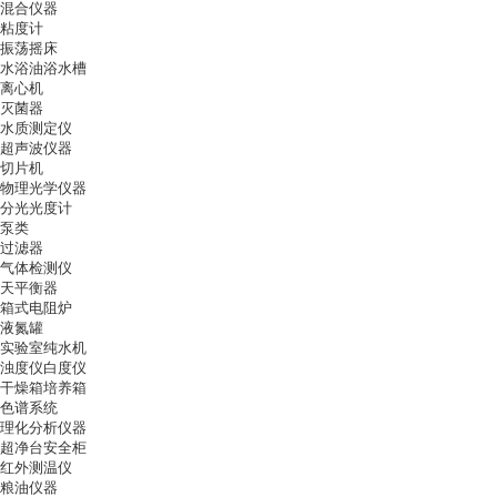
混合仪器
粘度计
振荡摇床
水浴油浴水槽
离心机
灭菌器
水质测定仪
超声波仪器
切片机
物理光学仪器
分光光度计
泵类
过滤器
气体检测仪
天平衡器
箱式电阻炉
液氮罐
实验室纯水机
浊度仪白度仪
干燥箱培养箱
色谱系统
理化分析仪器
超净台安全柜
红外测温仪
粮油仪器