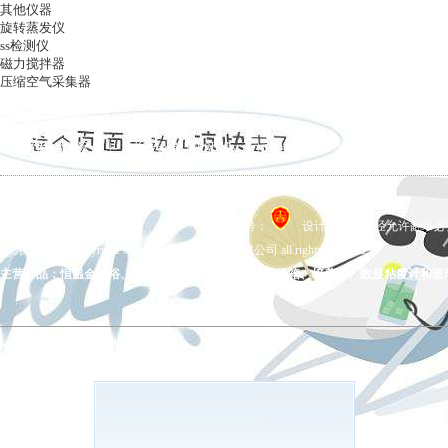
其他仪器
旋转蒸发仪
ss检测仪
磁力搅拌器
压缩空气采集器
ag凯发k8国际
|
关于ag凯发k8国际
|
ag凯发k8国际的产品展示
|
在线留言
|
联系ag凯发k8国际
备案号：
设计制作，未经允许翻录必究 
ag凯发k8国际 copyright © 上海五相仪器仪表有限公司 all rights reserved.
主营产品：恒温金属浴、拍打式均质器、氮吹仪、干燥箱、培养箱、数显粘度计和玻
ag凯发k8国际的友情链接：