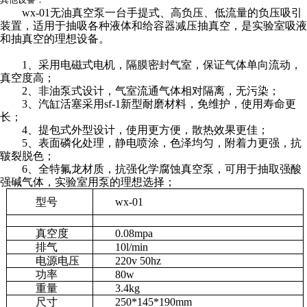
wx-01
无油真空泵一台手提式、高负压、低流量的负压吸引
装置，适用于抽吸各种液体和给容器减压抽真空，是实验室吸液
和抽真空的理想设备。
1
、采用电磁式电机，隔膜密封气室，保证气体单向流动，
真空度高；
2
、非油泵式设计，气室流通气体相对隔离，无污染；
3
、汽缸活塞采用sf-1新型耐磨材料，免维护，使用寿命更
长；
4
、提包式外型设计，使用更方便，散热效果更佳；
5
、表面磷化处理，静电喷涂，色泽均匀，附着力更强，抗
皲裂脱色；
6
、全特氟龙材质，抗强化学腐蚀真空泵，可用于抽取强酸
强碱气体，实验室用泵的理想选择；
型号
wx-01
真空度
0.08mpa
排气
10l/min
电源电压
220v 50hz
功率
80w
重量
3.4kg
尺寸
250*145*190mm