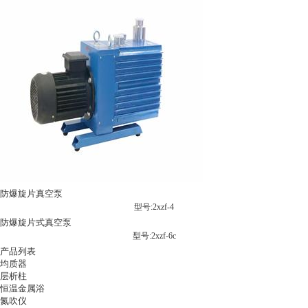
防爆旋片真空泵
型号:2xzf-4
防爆旋片式真空泵
型号:2xzf-6c
产品列表
均质器
层析柱
恒温金属浴
氮吹仪