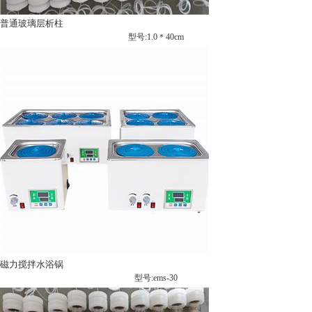
普通玻璃层析柱
型号:1.0＊40cm
磁力搅拌水浴锅
型号:ems-30