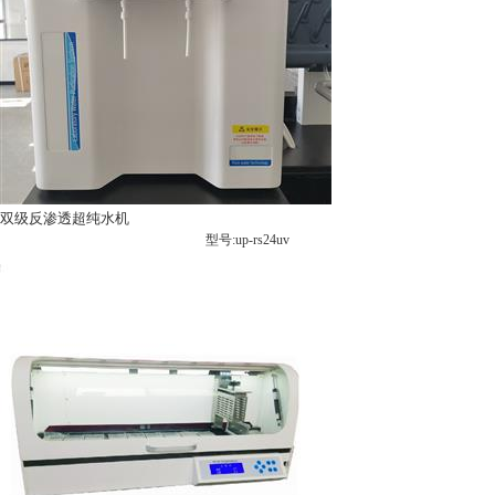
双级反渗透超纯水机
型号:up-rs24uv