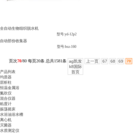
全自动生物组织脱水机
型号:yd-12p2
自动部份收集器
型号:bsz-160
页次
70
/80 每页20条 总共1581条
ag凯发
上一页
67
68
69
70
k8国际
产品列表
首页
均质器
层析柱
恒温金属浴
氮吹仪
混合仪器
粘度计
振荡摇床
水浴油浴水槽
离心机
灭菌器
水质测定仪