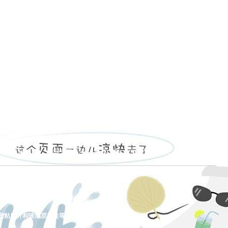
的产品展示
|
新闻资讯
|
技术文章
|
资料下载
|
允许翻录必究 总访问量：5544140
显粘度计和玻璃层析柱等生产、销售、售后、服务。