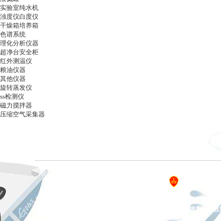
实验室纯水机
浊度仪白度仪
干燥箱培养箱
色谱系统
理化分析仪器
超净台安全柜
红外测温仪
粮油仪器
其他仪器
旋转蒸发仪
ss检测仪
磁力搅拌器
压缩空气采集器
ag凯发k8国际
|
关于ag凯发k8国际
|
ag凯发k8国际
在线留言
|
联系ag凯发k8国际
备案号：
设计制作，未经
ag凯发k8国际 copyright © 上海五相仪器仪表有限公司 all rights reserved.
主营产品：恒温金属浴、拍打式均质器、氮吹仪、干燥箱、培养箱、数