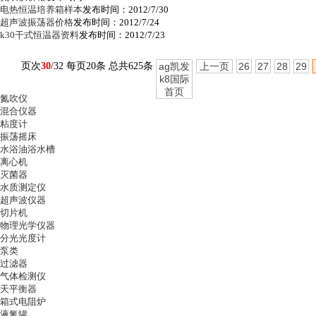
电热恒温培养箱样本
发布时间：2012/7/30
超声波振荡器价格
发布时间：2012/7/24
k30干式恒温器资料
发布时间：2012/7/23
页次
30
/32 每页20条 总共625条
ag凯发
上一页
26
27
28
29
k8国际
首页
氮吹仪
混合仪器
粘度计
振荡摇床
水浴油浴水槽
离心机
灭菌器
水质测定仪
超声波仪器
切片机
物理光学仪器
分光光度计
泵类
过滤器
气体检测仪
天平衡器
箱式电阻炉
液氮罐