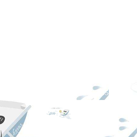
服务热线
021-67865155
扫一扫,关注ag凯发k8国际！