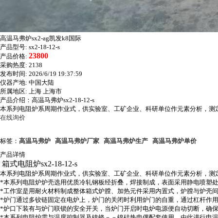
高温马弗炉sx2-ag凯发k8国际
产品型号:
sx2-18-12-s
23800
产品价格:
采购热度:
2138
发布时间:
2026/6/19 19:37:59
仪器产地:
中国大陆
所属地区:
上海 上海市
产品介绍：高温马弗炉sx2-18-12-s
本系列电阻炉系周期作业式，供实验室、工矿企业、科研单位作元素分析，测
在线询价
标签：
高温马弗炉
高温马弗炉厂家
高温马弗炉生产
高温马弗炉单价
产品详情
箱式电阻炉sx2-18-12-s
本系列电阻炉系周期作业式，供实验室、工矿企业、科研单位作元素分析，测
*
本系列电阻炉炉壳选用优质冷轧钢板经折叠，焊接制成，表面采用静电喷塑
*
工作室是用耐火材料制成整体箱式炉膛、加热元件采用内置式，炉膛与炉壳
*
炉门通过多铰链固定在电炉上，炉门的关闭时利用炉门的自重，通过杠杆作
*
炉口下装有与炉门联锁的安全开关，当炉门开启时电炉电源便自动切断，确
*
本系列电阻炉需与温度控制器及镍铬
－－
镍硅热电偶配套使用，由此进行电