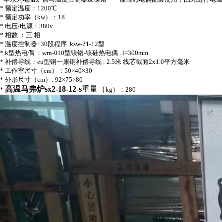
*
额定温度：
1200
℃
*
额定功率（
kw
）：
18
*
电压
/
电源：
380v
*
相数 ：三 相
*
温度控制器
: 30
段程序
ksw-21-12
型
* k
型热电偶 ：
wrn-010
型镍铬
-
镍硅热电偶
. l=300mm
*
补偿导线：
eu
型铜一康铜补偿导线
: 2.5
米 线芯截面
2x1.0
平方毫米
*
工作室尺寸（
cm
）：
50×40×30
*
外形尺寸（
cm
）
: 92×75×80
高温马弗炉sx2-18-12-s
重量（
*
kg
）：
280