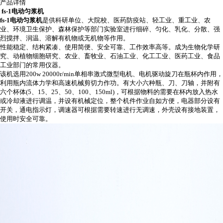
产品详情
fs-1
电动匀浆机
fs-1
电动匀浆机
是供科研单位、大院校、医药防疫站、轻工业、重工业、农
业、环境卫生保护、森林保护等部门实验室进行细碎、匀化、乳化、分散、强
烈搅拌、润温、溶解有机物或无机物等作用。
性能稳定、结构紧凑、使用简便、安全可靠、工作效率高等。成为生物化学研
究、动植物细胞研究、农业、畜牧业、石油工业、化工工业、医药工业、食品
工业部门的常用仪器。
该机选用
200w 20000r/min
单相串激式微型电机、电机驱动旋刀在瓶杯内作用，
利用瓶内流体力学和高速机械剪切力作功。有大小六种瓶、刀、刀轴，并附有
六个杯体
(5
、
15
、
25
、
50
、
100
、
150ml)
，可根据物料的需要在杯内放入热水
或冷却液进行调温，并设有机械定位，整个机件作业自如方便，电器部分设有
开关，通电指示灯，调速器可根据需要转速进行无调速，外壳设有接地装置，
使用时安全可靠。