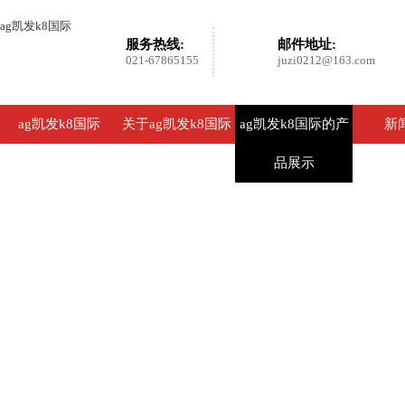
ag凯发k8国际
服务热线:
邮件地址:
021-67865155
juzi0212@163.com
ag凯发k8国际
关于ag凯发k8国际
ag凯发k8国际的产
新
品展示