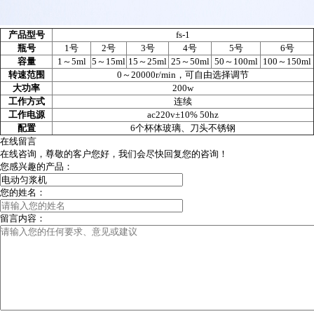
产品型号
fs-1
瓶号
1
号
2
号
3
号
4
号
5
号
6
号
容量
1
～
5ml
5
～
15ml
15
～
25ml
25
～
50ml
50
～
100ml
100
～
150ml
转速范围
0
～
20000r/min
，可自由选择调节
大功率
200w
工作方式
连续
工作电源
ac220v
±
10% 50hz
配置
6
个杯体玻璃、刀头不锈钢
在线留言
在线咨询，尊敬的客户您好，我们会尽快回复您的咨询！
您感兴趣的产品：
您的姓名：
留言内容：