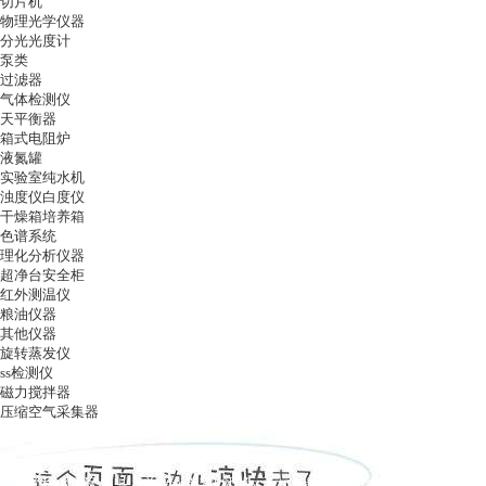
切片机
物理光学仪器
分光光度计
泵类
过滤器
气体检测仪
天平衡器
箱式电阻炉
液氮罐
实验室纯水机
浊度仪白度仪
干燥箱培养箱
色谱系统
理化分析仪器
超净台安全柜
红外测温仪
粮油仪器
其他仪器
旋转蒸发仪
ss检测仪
磁力搅拌器
压缩空气采集器
ag凯发k8国际
|
关于ag凯发k8国际
|
ag凯发k8国际的产品展示
|