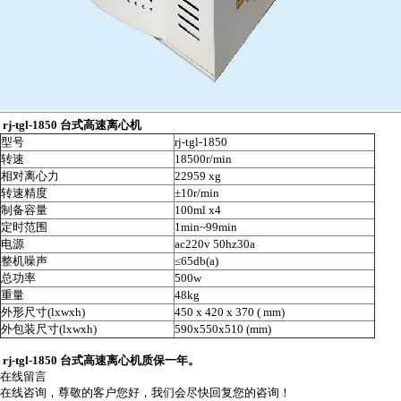
rj-tgl-1850
台式高速离心机
型号
rj-tgl-1850
转速
18500r/min
相对离心力
22959 xg
转速精度
±10r/min
制备容量
100ml x4
定时范围
1min~99min
电源
ac220v 50hz30a
整机噪声
≤65db(a)
总功率
500w
重量
48kg
外形尺寸
(lxwxh)
450 x 420 x 370 ( mm)
外包装尺寸
(lxwxh)
590x550x510 (mm)
rj-tgl-1850
台式高速离心机质保一年。
在线留言
在线咨询，尊敬的客户您好，我们会尽快回复您的咨询！