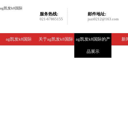
ag凯发k8国际
服务热线:
邮件地址:
021-67865155
juzi0212@163.com
ag凯发k8国际
关于ag凯发k8国际
ag凯发k8国际的产
新
品展示