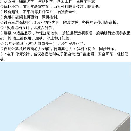
广泛应用于临麻医学、生物化学、基因工程、免疫学等域
♢
体积小巧，节约实验室空间，纳米村料隔音技朮，矂音低。
♢
设有超速、不平衡等多种保护，增强安全性。
♢
免维护变频电机驱动，微机控制。
♢
设有三层保护腔，
316
不锈钢内腔、防腐防裂、坚固构造使用寿命长。
♢
*
贝道结构设计，试液温升低。
♢
屏幕
lcd
液晶显示，单钮旋动控制，按钮进行选项激活，旋动进行选项参数更
改，其 他三键仅用于启动、停止和开门盖。
♢
10
档升降速（
0
档为自由停车），
10
个程序存储。
♢
自动计算及设置离心力
rcf
值，转速离心力可以相互切換、同步显示。
♢
*
电子门锁设计，当仪器启动时电子锁自动把门盖锁紧，安全可靠，轻松便
捷。