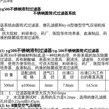
产品详情
yg500不锈钢溶剂过滤器
不锈钢圆筒式过滤器系统
该系统由圆筒式过滤器、微孔滤膜和
ky
-
iii
型微型空气压缩机组
成。
供大院校、科研单位、药厂、医院等作培养基、血液制品、药
液的除菌或澄清过滤用。
yg500不锈钢溶剂过滤器/
(1)
yg-500
不锈钢圆筒式过滤器
采用
304
不锈钢材料制成
,
是一种结构合理、外形美观的加压除菌
过滤器。具有耐酸碱、表面光洁度高、易清洗、滤速快、久经耐
用、使用方便等特点。可供大院校、科研单位、药厂、医院等作
培养基、血液制品、药液的除菌或澄清过滤用。
适配滤纸
进气口
出液口
出液口与工作
容
量
规
格
直 径
直 径
台的垂直高度
500ml
φ100mm
6mm
7.8mm
14.5cm
注：１、过滤器能承受大压力为
0.6mpa
２、水流量测试时，选用的压力是
0.2mpa
，选用的微孔滤膜
孔径是
0.22
μm或0.45μm
(2)
ky-
ⅲ
微型空气压缩机