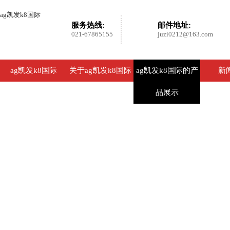
ag凯发k8国际
服务热线:
邮件地址:
021-67865155
juzi0212@163.com
ag凯发k8国际
关于ag凯发k8国际
ag凯发k8国际的产
新
品展示