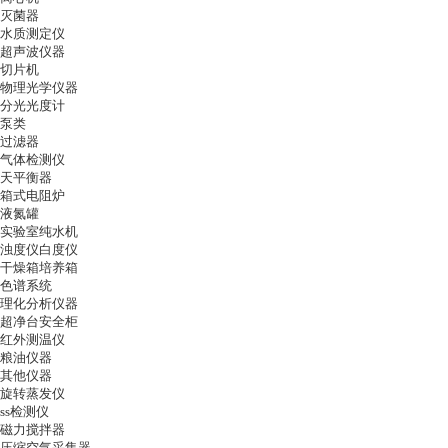
灭菌器
水质测定仪
超声波仪器
切片机
物理光学仪器
分光光度计
泵类
过滤器
气体检测仪
天平衡器
箱式电阻炉
液氮罐
实验室纯水机
浊度仪白度仪
干燥箱培养箱
色谱系统
理化分析仪器
超净台安全柜
红外测温仪
粮油仪器
其他仪器
旋转蒸发仪
ss检测仪
磁力搅拌器
压缩空气采集器