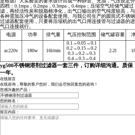
是根据广大实验室的要求设计而成一种静音、无油，气压设定分
四档：
0.1mpa
，
0.2mpa
，
0.3mpa
，
0.4mpa
；压缩空气经储气罐过
滤，再经活性炭和脱脂棉净化，出气口输出的空气纯度较高，与
各种需加压冲气的设备配套使用。与我公司生产的圆筒式不锈钢
过滤器配套使用，只要将压缩机的出气口用连接管与过滤器的进
气口连接就行。
电源
功率
排气量
气压控制范围
储气罐容量
0.1
→
0.05
→
0.1
0.2
→
0.15
→
0.2
ac220v
180w
16l/min
2.2l
1
0.3
→
0.2
→
0.3
0.4
→
0.3
→
0.4
yg500不锈钢溶剂过滤器一套三件，订购详细沟通。质保
一年。
在线留言
在线咨询，尊敬的客户您好，我们会尽快回复您的咨询！
您感兴趣的产品：
您的姓名：
留言内容：